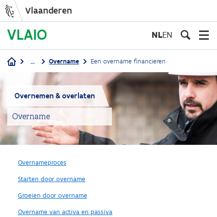
Vlaanderen
Overslaan
en
NL
EN
naar
de
...
Overname
Een overname financieren
inhoud
Kruimelpad
gaan
Overnemen & overlaten
Overname
Overnameproces
Starten door overname
Groeien door overname
Overname van activa en passiva