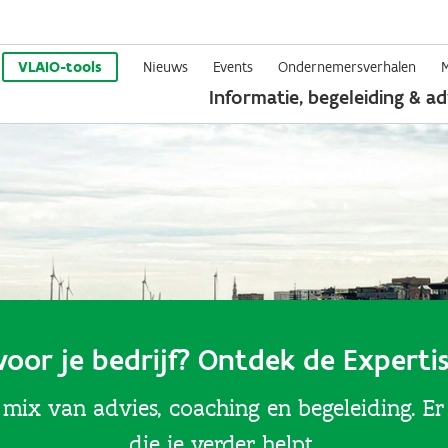
Overslaan
en
VLAIO-tools
Nieuws
Events
Ondernemersverhalen
Informatie, begeleiding & ad
naar
de
inhoud
gaan
voor je bedrijf? Ontdek de Experti
 mix van advies, coaching en begeleiding. Er 
die je verder helpt.