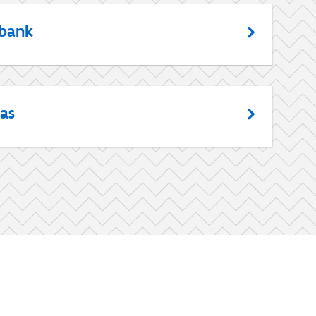
abank
as