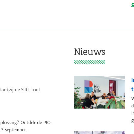
Nieuws
I
dankzij de SIRL-tool
W
d
i
g
oplossing? Ontdek de PIO-
p 3 september.