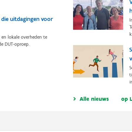
h
 die uitdagingen voor
I
T
k
 en lokale overheden te
 de DUT-oproep.
S
S
t
i
Alle nieuws
op 