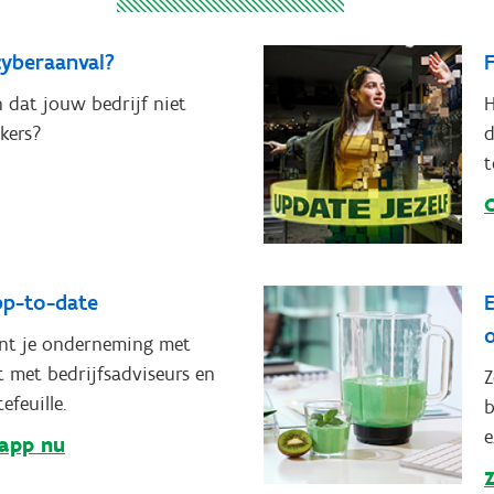
cyberaanval?
F
 dat jouw bedrijf niet
H
ckers?
d
t
 app-to-date
E
nt je onderneming met
 met bedrijfsadviseurs en
Z
feuille.
b
e
app nu