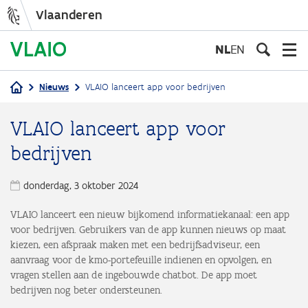
Vlaanderen
Overslaan
en
NL
EN
naar
de
Nieuws
VLAIO lanceert app voor bedrijven
inhoud
Kruimelpad
gaan
VLAIO lanceert app voor
bedrijven
donderdag, 3 oktober 2024
VLAIO lanceert een nieuw bijkomend informatiekanaal: een app
voor bedrijven. Gebruikers van de app kunnen nieuws op maat
kiezen, een afspraak maken met een bedrijfsadviseur, een
aanvraag voor de kmo-portefeuille indienen en opvolgen, en
vragen stellen aan de ingebouwde chatbot. De app moet
bedrijven nog beter ondersteunen.