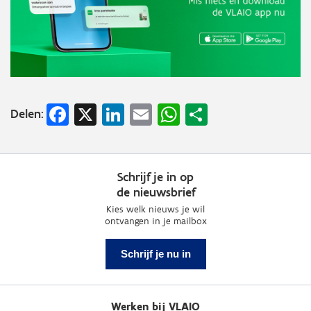
Facebook
X
LinkedIn
Email
WhatsApp
Share
Delen:
Schrijf je in op
de nieuwsbrief
Kies welk nieuws je wil
ontvangen in je mailbox
Schrijf je nu in
Werken bij VLAIO