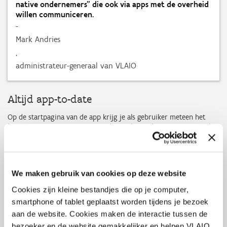
native ondernemers” die ook via apps met de overheid
willen communiceren.
-
Mark Andries
,
administrateur-generaal van VLAIO
Altijd app-to-date
Op de startpagina van de app krijg je als gebruiker meteen het
laatste VLAIO-nieuws te zien. In de app kan je het nieuwsoverzicht
personaliseren door de thema’s te kiezen die het best bij jouw
interesse aansluiten, bijvoorbeeld financiering, innoveren,
digitaliseren of internationaal ondernemen.
We maken gebruik van cookies op deze website
Je kan ook meteen je vraag stellen aan de VLAIO-chatbot. VLAIO
lanceerde vorig jaar een chatbot op basis van GPT-technologie op
Cookies zijn kleine bestandjes die op je computer,
de website en won meteen brons in de Best Bots of Belgium
smartphone of tablet geplaatst worden tijdens je bezoek
competitie. De chatbot in de app is identiek aan de bot op de
VLAIO-website en gebruikt een grote selectie van webpagina’s als
aan de website. Cookies maken de interactie tussen de
bron. Dit jaar werd de chatbot op de website al meer dan 15.000
bezoeker en de website gemakkelijker en helpen VLAIO