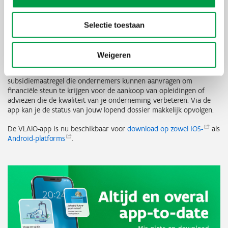
bedrijfsadviseur een bedrijf gratis helpt bij het vormgeven van
een VLAIO steunaanvraag en daarbij meteen ook het
projectplan helpt structureren
Selectie toestaan
Kmo-portefeuille
Weigeren
Via de app kan je ook eenvoudig een kmo-portefeuille aanvragen
en opvolgen. De kmo-portefeuille is een populaire
subsidiemaatregel die ondernemers kunnen aanvragen om
financiële steun te krijgen voor de aankoop van opleidingen of
adviezen die de kwaliteit van je onderneming verbeteren. Via de
app kan je de status van jouw lopend dossier makkelijk opvolgen.
De VLAIO-app is nu beschikbaar voor
download op zowel
iOS-
als
Android-platforms
.