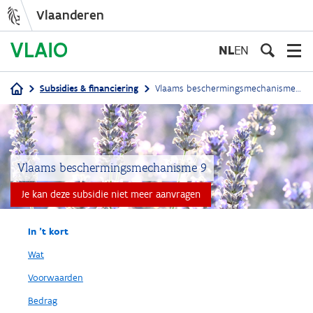
Vlaanderen
Overslaan
en
NL
EN
naar
de
Subsidies & financiering
Vlaams beschermingsmechanisme 9
inhoud
Kruimelpad
gaan
Vlaams beschermingsmechanisme 9
Je kan deze subsidie niet meer aanvragen
In 't kort
Wat
Voorwaarden
Bedrag