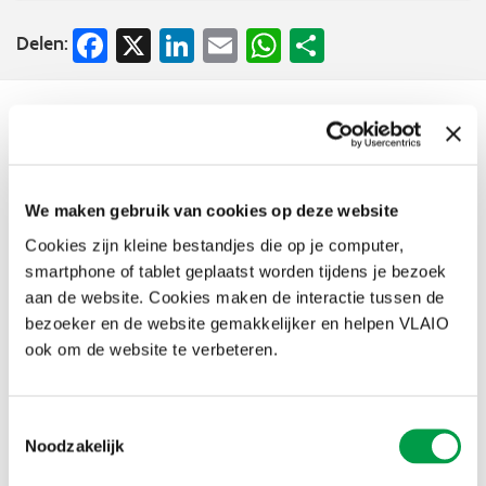
Facebook
X
LinkedIn
Email
WhatsApp
Share
Delen:
Nieuws
We maken gebruik van cookies op deze website
Cookies zijn kleine bestandjes die op je computer,
smartphone of tablet geplaatst worden tijdens je bezoek
aan de website. Cookies maken de interactie tussen de
bezoeker en de website gemakkelijker en helpen VLAIO
ook om de website te verbeteren.
Gerichte bescherming voor ondernemers en
Toestemmingsselectie
Noodzakelijk
extra controleurs bij VLAIO