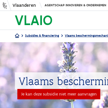
Vlaanderen
AGENTSCHAP INNOVEREN & ONDERNEMEN
Subsidies & financiering
Vlaams beschermingsmechani
Kruimelpad
Vlaams bescherm
Je kan deze subsidie niet meer aanvragen