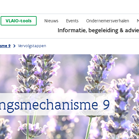
Overslaan
en
VLAIO-tools
Nieuws
Events
Ondernemersverhalen
Informatie, begeleiding & advie
naar
de
sme 9
Vervolgstappen
inhoud
gaan
ingsmechanisme 9