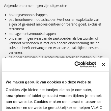
Volgende ondernemingen zijn uitgesloten:
holdingvennootschappen;
patrimoniumvennootschappen (verhuur en exploitatie van
eigen of geleased niet-residentieel onroerend goed, exclusief
terreinen);
managementvennootschappen;
ondernemingen waarvan de zaakvoerder als bestuurder of
vennoot verbonden is met een andere onderneming die de
subsidie heeft ontvangen en waaraan zij zakelijke diensten
verlenen;
de ondernemingen die achterstallige schulden hebben bij het
Agentschap Innoveren & Ondernemen naar aanleiding van een
terugvordering van een onterecht ontvangen corona
hinderpremie, corona compensatiepremie, corona
ondersteuningspremie of een Vlaams
beschermingsmechanisme;
We maken gebruik van cookies op deze website
de ondernemingen die op 1 februari 2021 nog niet opgestart
Cookies zijn kleine bestandjes die op je computer,
waren en niet beschikten over een actieve exploitatiezetel in
het Vlaamse Gewest overeenkomstig de Kruispuntbank van
smartphone of tablet geplaatst worden tijdens je bezoek
Ondernemingen;
aan de website. Cookies maken de interactie tussen de
middelgrote en grote ondernemingen die reeds op 31 december
bezoeker en de website gemakkelijker en helpen VLAIO
2019 in moeilijkheden waren
, zoals vermeld in lid 22, c, en c bis,