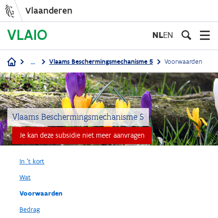
Vlaanderen
Overslaan
en
NL
EN
naar
de
...
Vlaams Beschermingsmechanisme 5
Voorwaarden
inhoud
Kruimelpad
gaan
Vlaams Beschermingsmechanisme 5
Je kan deze subsidie niet meer aanvragen
In 't kort
Wat
Voorwaarden
Bedrag