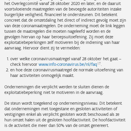
het Overlegcomité vanaf 28 oktober 2020 en later, en de daaruit
voortvloeiende maatregelen van de bevoegde autoriteiten inzake
burgerlijke veiligheid, financieel te ondersteunen. Dit betekent
concreet dat de omzetdaling het direct of indirect gevolg moet zijn
van deze coronamaatregelen. De onderneming moet de link leggen
tussen de maatregelen die moeten nageleefd worden en de
gevolgen hiervan op haar beroepsuitoefening. Zij moet deze
exploitatiebeperkingen zelf motiveren bij de indiening van haar
aanvraag. Hiervoor dient zij te vermelden:
over welke coronavirusmaatregel vanaf 28 oktober het gaat –
check hiervoor
www.info-coronavirus.be/nl/faq
.
en hoe deze coronavirusmaatregel de normale uitoefening van
haar activiteiten onmogelijk maakt.
Ondernemingen die verplicht werden te sluiten dienen de
exploitatiebeperking niet te motiveren in de aanvraag.
De steun wordt toegekend op ondernemingsniveau. Dit betekent
dat ondernemingen met toegestane en gesloten activiteiten of
vestigingen enkel als verplicht gesloten wordt beschouwd als ze
hun omzet halen uit de gesloten hoofdactiviteit. De hoofdactiviteit
is de activiteit die meer dan 50% van de omzet genereert.