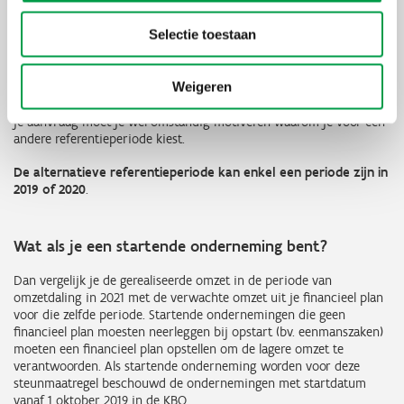
Je mag de normale referentieperiode vervangen door een andere
Selectie toestaan
representatieve
periode van een overeenkomstig aantal dagen bij
een
abnormaal lage omzet
als gevolg van
uitzonderlijke
omstandigheden
zoals in geval van zwangerschapsverlof,
Weigeren
arbeidsongeschiktheid, hinder wegenwerken, sluiting door
renovatiewerken,… tijdens de normale referentieperiode in 2020. In
je aanvraag moet je wel omstandig motiveren waarom je voor een
andere referentieperiode kiest.
De alternatieve referentieperiode kan
enkel een periode zijn in
2019 of 2020
.
Wat als je een startende onderneming bent?
Dan vergelijk je de gerealiseerde omzet in de periode van
omzetdaling in 2021 met de verwachte omzet uit je financieel plan
voor die zelfde periode. Startende ondernemingen die geen
financieel plan moesten neerleggen bij opstart (bv. eenmanszaken)
moeten een financieel plan opstellen om de lagere omzet te
verantwoorden. Als startende onderneming worden voor deze
steunmaatregel beschouwd de ondernemingen met startdatum
vanaf 1 oktober 2019 in de KBO.