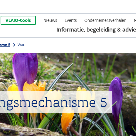
Overslaan
en
VLAIO-tools
Nieuws
Events
Ondernemersverhalen
Informatie, begeleiding & advie
naar
de
sme 5
Wat
inhoud
gaan
ingsmechanisme 5