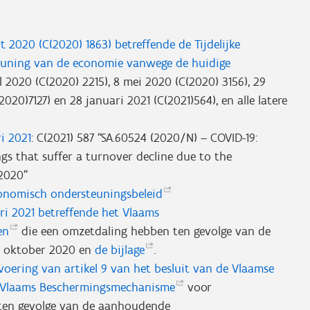
2020 (C(2020) 1863) betreffende de Tijdelijke
teuning van de economie vanwege de huidige
il 2020 (C(2020) 2215), 8 mei 2020 (C(2020) 3156), 29
020)7127) en 28 januari 2021 (C(2021)564), en alle latere
i 2021
: C(2021) 587 “SA.60524 (2020/N) – COVID-19:
s that suffer a turnover decline due to the
2020”
economisch
ondersteuningsbeleid
ri 2021 betreffende het Vlaams
en
die een omzetdaling hebben ten gevolge van de
8 oktober 2020 en
de
bijlage
.
tvoering van artikel 9 van het besluit van de Vlaamse
t Vlaams
Beschermingsmechanisme
voor
ten gevolge van de aanhoudende