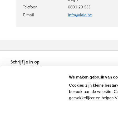
Telefoon
0800 20 555
E-mail
info@vlaio.be
Schrijf je in op
de nieuwsbrief
Kies welk nieuws je wil
We maken gebruik van co
ontvangen in je mailbox
Cookies zijn kleine bestan
Schrijf je nu in
bezoek aan de website. Co
gemakkelijker en helpen 
Vlaio.be is een officiële website 