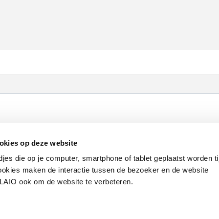
Werken bij VLAIO
Studies
VLAIO-app
V
okies op deze website
Communicatieverplichtingen & logo's
Klacht
djes die op je computer, smartphone of tablet geplaatst worden ti
okies maken de interactie tussen de bezoeker en de website
VLAIO ook om de website te verbeteren.
van de Vlaamse overheid