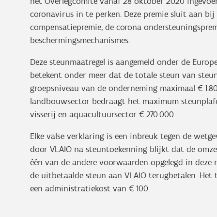
het Overlegcomité vanaf 28 oktober 2020 ingevoer
coronavirus in te perken. Deze premie sluit aan bi
compensatiepremie, de corona ondersteuningspremi
beschermingsmechanismes.
Deze steunmaatregel is aangemeld onder de Europese 
betekent onder meer dat de totale steun van steun
groepsniveau van de onderneming maximaal € 1.80
landbouwsector bedraagt het maximum steunplafo
visserij en aquacultuursector € 270.000.
Elke valse verklaring is een inbreuk tegen de wetg
door VLAIO na steuntoekenning blijkt dat de omze
één van de andere voorwaarden opgelegd in deze 
de uitbetaalde steun aan VLAIO terugbetalen. Het
een administratiekost van € 100.