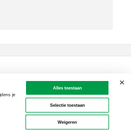
LAIO AWARDS
Contact
Alles toestaan
en, meldingen & fraudebestrijding
jdens je
Selectie toestaan
Weigeren