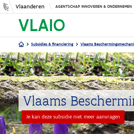
Vlaanderen
AGENTSCHAP INNOVEREN & ONDERNEMEN
Subsidies & financiering
Vlaams Beschermingsmechani
Kruimelpad
Vlaams Bescherm
Je kan deze subsidie niet meer aanvragen