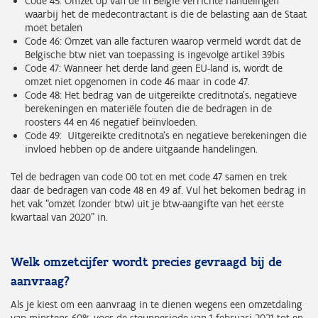
Code 45: Omzet op van de in België verrichte handelingen
waarbij het de medecontractant is die de belasting aan de Staat
moet betalen
Code 46: Omzet van alle facturen waarop vermeld wordt dat de
Belgische btw niet van toepassing is ingevolge artikel 39bis
Code 47: Wanneer het derde land geen EU-land is, wordt de
omzet niet opgenomen in code 46 maar in code 47.
Code 48: Het bedrag van de uitgereikte creditnota’s, negatieve
berekeningen en materiële fouten die de bedragen in de
roosters 44 en 46 negatief beïnvloeden.
Code 49: Uitgereikte creditnota’s en negatieve berekeningen die
invloed hebben op de andere uitgaande handelingen.
Tel de bedragen van code 00 tot en met code 47 samen en trek
daar de bedragen van code 48 en 49 af. Vul het bekomen bedrag in
het vak “omzet (zonder btw) uit je btw-aangifte van het eerste
kwartaal van 2020” in.
Welk omzetcijfer wordt precies gevraagd bij de
aanvraag?
Als je kiest om een aanvraag in te dienen wegens een omzetdaling