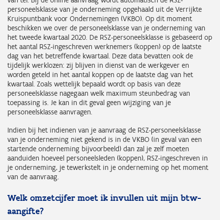
van tel. Bij de online aanvraag wordt automatisch de RSZ-
personeelsklasse van je onderneming opgehaald uit de Verrijkte
Kruispuntbank voor Ondernemingen (VKBO). Op dit moment
beschikken we over de personeelsklasse van je onderneming van
het tweede kwartaal 2020. De RSZ-personeelsklasse is gebaseerd op
het aantal RSZ-ingeschreven werknemers (koppen) op de laatste
dag van het betreffende kwartaal. Deze data bevatten ook de
tijdelijk werklozen: zij blijven in dienst van de werkgever en
worden geteld in het aantal koppen op de laatste dag van het
kwartaal. Zoals wettelijk bepaald wordt op basis van deze
personeelsklasse nagegaan welk maximum steunbedrag van
toepassing is. Je kan in dit geval geen wijziging van je
personeelsklasse aanvragen.
Indien bij het indienen van je aanvraag de RSZ-personeelsklasse
van je onderneming niet gekend is in de VKBO (in geval van een
startende onderneming bijvoorbeeld) dan zal je zelf moeten
aanduiden hoeveel personeelsleden (koppen), RSZ-ingeschreven in
je onderneming, je tewerkstelt in je onderneming op het moment
van de aanvraag.
Welk omzetcijfer moet ik invullen uit mijn btw-
aangifte?