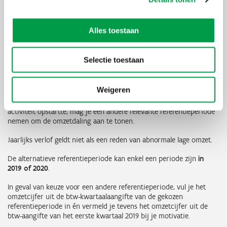
referentieperiode gebruikt worden!
Je mag de referentieperiode vervangen door een andere periode
Alles toestaan
van een overeenkomstig aantal dagen in geval van
zwangerschapsverlof, arbeidsongeschiktheid, hinder wegenwerken,
sluiting door renovatiewerken… tijdens de normale
Selectie toestaan
referentieperiode in 2020.
Ook wanneer je vorig jaar zelfstandige in bijberoep was en
Weigeren
ondertussen zelfstandige in hoofdberoep bent of wanneer je na de
referentieperiode een extra vestiging opende of een bijkomende
activiteit opstartte, mag je een andere relevante referentieperiode
nemen om de omzetdaling aan te tonen.
Jaarlijks verlof geldt niet als een reden van abnormale lage omzet.
De alternatieve referentieperiode kan enkel een periode zijn
in
2019 of 2020
.
In geval van keuze voor een andere referentieperiode, vul je het
omzetcijfer uit de btw-kwartaalaangifte van de gekozen
referentieperiode in én vermeld je tevens het omzetcijfer uit de
btw-aangifte van het eerste kwartaal 2019 bij je motivatie.