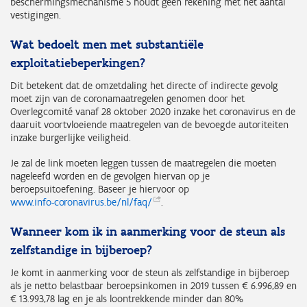
beschermingsmechanisme 5 houdt geen rekening met het aantal
vestigingen.
Wat bedoelt men met substantiële
exploitatiebeperkingen?
Dit betekent dat de omzetdaling het directe of indirecte gevolg
moet zijn van de coronamaatregelen genomen door het
Overlegcomité vanaf 28 oktober 2020 inzake het coronavirus en de
daaruit voortvloeiende maatregelen van de bevoegde autoriteiten
inzake burgerlijke veiligheid.
Je zal de link moeten leggen tussen de maatregelen die moeten
nageleefd worden en de gevolgen hiervan op je
beroepsuitoefening. Baseer je hiervoor op
www.info-coronavirus.be/nl/faq/
.
Wanneer kom ik in aanmerking voor de steun als
zelfstandige in bijberoep?
Je komt in aanmerking voor de steun als zelfstandige in bijberoep
als je netto belastbaar beroepsinkomen in 2019 tussen € 6.996,89 en
€ 13.993,78 lag en je als loontrekkende minder dan 80%