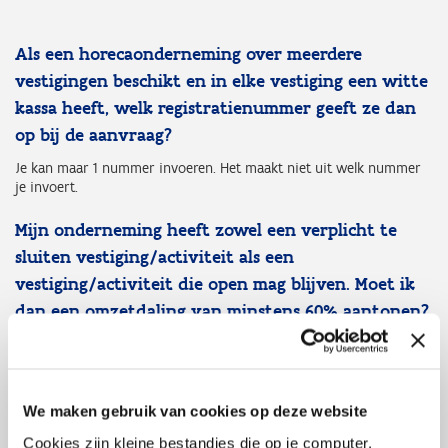
Als een horecaonderneming over meerdere
vestigingen beschikt en in elke vestiging een witte
kassa heeft, welk registratienummer geeft ze dan
op bij de aanvraag?
Je kan maar 1 nummer invoeren. Het maakt niet uit welk nummer
je invoert.
Mijn onderneming heeft zowel een verplicht te
sluiten vestiging/activiteit als een
vestiging/activiteit die open mag blijven. Moet ik
dan een omzetdaling van minstens 60% aantonen?
De steun wordt berekend op de omzet op ondernemingsniveau.
Haalde je op 1 februari 2021 50% of meer van je omzet uit de
verplicht te sluiten vestiging/activiteit, dan kan je kiezen voor
steun over de periode vanaf 1 februari 2021 tot en met de laatst
We maken gebruik van cookies op deze website
verplichte sluitingsdag (uiterlijk tot 28 februari 2021) en hoef je
geen omzetdaling van minstens 60% aan te tonen.
Cookies zijn kleine bestandjes die op je computer,