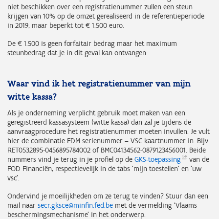
niet beschikken over een registratienummer zullen een steun
krijgen van 10% op de omzet gerealiseerd in de referentieperiode
in 2019, maar beperkt tot € 1.500 euro.
De € 1.500 is geen forfaitair bedrag maar het maximum
steunbedrag dat je in dit geval kan ontvangen.
Waar vind ik het registratienummer van mijn
witte kassa?
Als je onderneming verplicht gebruik moet maken van een
geregistreerd kassasysteem (witte kassa) dan zal je tijdens de
aanvraagprocedure het registratienummer moeten invullen. Je vult
hier de combinatie FDM serienummer – VSC kaartnummer in. Bijv.
RET0532895-0456895784002 of BMC04134562-0879123456001. Beide
nummers vind je terug in je profiel op de
GKS-toepassing
van de
FOD Financiën, respectievelijk in de tabs ‘mijn toestellen’ en ‘uw
vsc’.
Ondervind je moeilijkheden om ze terug te vinden? Stuur dan een
mail naar
secr.gksce@minfin.fed.be
met de vermelding ‘Vlaams
beschermingsmechanisme’ in het onderwerp.