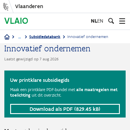
Vlaanderen
Overslaan
en
NL
EN
naar
de
...
Subsidiedatabank
Innovatief ondernemen
Kruimelpad
inhoud
Innovatief ondernemen
gaan
Laatst gewijzigd op 7 aug 2026
Uw printklare subsidiegids
Maak een printklare PDF-bundel met
alle maatregelen met
toelichting
uit dit overzicht.
Download als PDF
(829.45 kB)