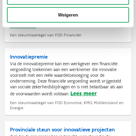
Belastingkrediet voor onderzoek en ontwikkeling
Ondernemingen die investeren in octrooien en/of
milieuvriendelijke investeringen in onderzoek en
Weigeren
ontwikkeling kunnen genieten van een belastingkrediet.
Lees meer
Een steunmaatregel van FOD Financiën
Innovatiepremie
Via de innovatiepremie kan een werkgever een financiële
vergoeding toekennen aan een werknemer die innovatie
voorstelt met een reële waardetoevoeging voor de
onderneming. Deze financiële vergoeding wordt vrijgesteld
van sociale zekerheidsbijdragen en is niet belastbaar als aan
Lees meer
de voorwaarden wordt voldaan.
Een steunmaatregel van FOD Economie, KMO, Middenstand en
Energie
Provinciale steun voor innovatieve projecten