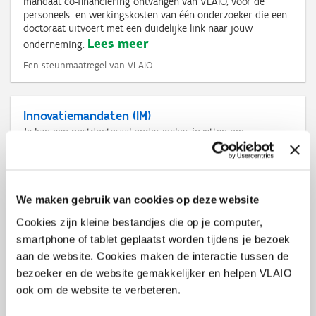
mandaat co-financiering ontvangen van VLAIO, voor de
personeels- en werkingskosten van één onderzoeker die een
doctoraat uitvoert met een duidelijke link naar jouw
Lees meer
onderneming.
Een steunmaatregel van VLAIO
Innovatiemandaten (IM)
Je kan een postdoctoraal onderzoeker inzetten om
onderzoeksresultaten te valoriseren binnen je onderneming
of binnen een nieuwe onderneming die je nog opgericht. Zo
haal je gerichte expertise in huis om innovatieve kennis om
te zetten in concrete ondernemingsactiviteiten. Hiervoor kan
je een subsidie krijgen van maximaal 80% (co-financiering
We maken gebruik van cookies op deze website
van personeels- en werkingskosten gedurende één tot drie
Cookies zijn kleine bestandjes die op je computer,
Lees meer
jaar).
smartphone of tablet geplaatst worden tijdens je bezoek
Een steunmaatregel van VLAIO
aan de website. Cookies maken de interactie tussen de
bezoeker en de website gemakkelijker en helpen VLAIO
ook om de website te verbeteren.
Fiscale regeling voor auteursrechten en naburige