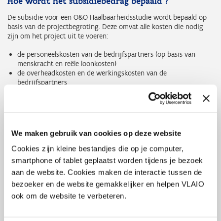
Hoe wordt het subsidiebedrag bepaald ?
De subsidie voor een O&O-Haalbaarheidsstudie wordt bepaald op
basis van de projectbegroting. Deze omvat alle kosten die nodig
zijn om het project uit te voeren:
de personeelskosten van de bedrijfspartners (op basis van
menskracht en reële loonkosten)
de overheadkosten en de werkingskosten van de
bedrijfspartners
externe prestaties zoals medewerkers op factuurbasis en de
uitbestedingen bij onderzoekspartners en onderaannemers
investeringskosten die rechtstreeks verband worden met de
uitvoering van het project. Hierbij komt de afschrijvingskost in
aanmerking voor steun
We maken gebruik van cookies op deze website
Je dient een begroting in via een
rekenblad
(template
Cookies zijn kleine bestandjes die op je computer,
projectbegroting) opgesteld door VLAIO. Lees ook
de toelichting
bij
smartphone of tablet geplaatst worden tijdens je bezoek
het invullen van dit rekenblad. Voor alle opgegeven kosten gaat
aan de website. Cookies maken de interactie tussen de
VLAIO na of ze kunnen aanvaard worden in het kader van het
bezoeker en de website gemakkelijker en helpen VLAIO
project en de ermee gerelateerde steunbare activiteiten. Op basis
daarvan komt VLAIO tot een aanvaarde begroting, waarop de
ook om de website te verbeteren.
subsidie wordt berekend.