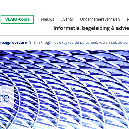
Overslaan
en
VLAIO-tools
Nieuws
Events
Ondernemersverhalen
Informatie, begeleiding & advie
naar
de
raagprocedure
Zijn (nog) niet uitgekeerde personeelskosten subsidiee
inhoud
gaan
re