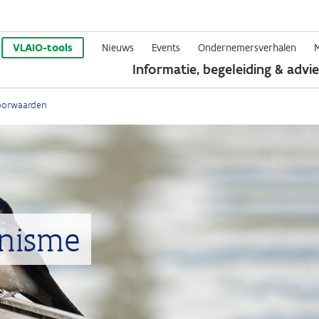
Overslaan
en
VLAIO-tools
Nieuws
Events
Ondernemersverhalen
Informatie, begeleiding & advie
naar
de
oorwaarden
inhoud
gaan
anisme