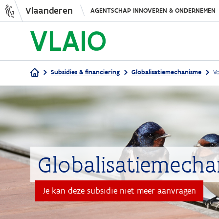
Vlaanderen
AGENTSCHAP INNOVEREN & ONDERNEMEN
Subsidies & financiering
Globalisatiemechanisme
V
Kruimelpad
Globalisatiemech
Je kan deze subsidie niet meer aanvragen