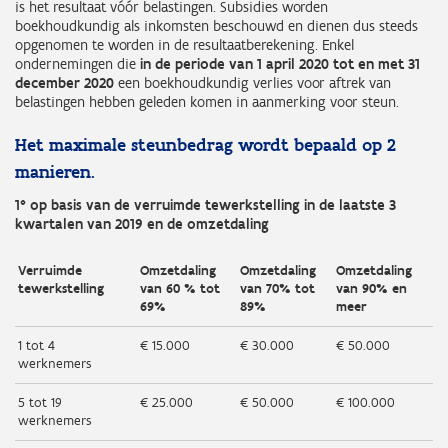
is het resultaat vóór belastingen. Subsidies worden
boekhoudkundig als inkomsten beschouwd en dienen dus steeds
opgenomen te worden in de resultaatberekening. Enkel
ondernemingen die
in de periode van 1 april 2020 tot en met 31
december 2020
een boekhoudkundig verlies voor aftrek van
belastingen hebben geleden komen in aanmerking voor steun.
Het maximale steunbedrag wordt bepaald op 2
manieren.
1° op basis van de verruimde tewerkstelling in de laatste 3
kwartalen van 2019 en de omzetdaling
Verruimde
Omzetdaling
Omzetdaling
Omzetdaling
tewerkstelling
van 60 % tot
van 70% tot
van 90% en
69%
89%
meer
1 tot 4
€ 15.000
€ 30.000
€ 50.000
werknemers
5 tot 19
€ 25.000
€ 50.000
€ 100.000
werknemers