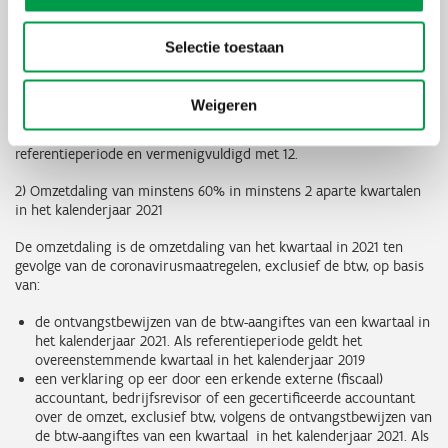
de verwachte omzet van 2021, vermeld in het financieel plan dat
neergelegd werd bij de oprichting van de onderneming.
Selectie toestaan
Voor ondernemingen die in de loop van de referentieperiode
gestart zijn, wordt de omzet vanaf de start tot 31 december 2019
herrekend naar een omzet van het kalenderjaar 2019. De omzet
Weigeren
vanaf de start van de onderneming tot 31 december 2019 wordt
gedeeld door het aantal volle gepresteerde maanden in de
referentieperiode en vermenigvuldigd met 12.
2) Omzetdaling van minstens 60% in minstens 2 aparte kwartalen
in het kalenderjaar 2021
De omzetdaling is de omzetdaling van het kwartaal in 2021 ten
gevolge van de coronavirusmaatregelen, exclusief de btw, op basis
van:
de ontvangstbewijzen van de btw-aangiftes van een kwartaal in
het kalenderjaar 2021. Als referentieperiode geldt het
overeenstemmende kwartaal in het kalenderjaar 2019
een verklaring op eer door een erkende externe (fiscaal)
accountant, bedrijfsrevisor of een gecertificeerde accountant
over de omzet, exclusief btw, volgens de ontvangstbewijzen van
de btw-aangiftes van een kwartaal in het kalenderjaar 2021. Als