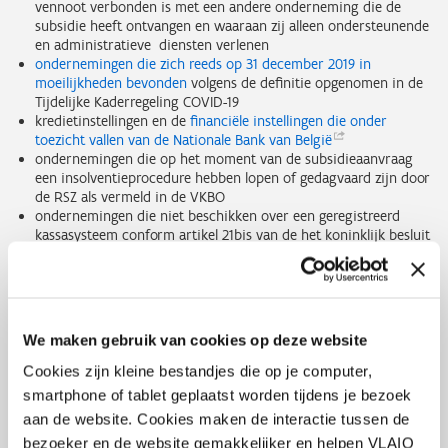
vennoot verbonden is met een andere onderneming die de
subsidie heeft ontvangen en waaraan zij alleen ondersteunende
en administratieve diensten verlenen
ondernemingen die zich reeds op 31 december 2019 in
moeilijkheden bevonden
volgens de definitie opgenomen in de
Tijdelijke Kaderregeling COVID-19
kredietinstellingen en de
financiële instellingen die onder
toezicht vallen van de Nationale Bank van
België
ondernemingen die op het moment van de subsidieaanvraag
een insolventieprocedure hebben lopen of gedagvaard zijn door
de RSZ als vermeld in de VKBO
ondernemingen die niet beschikken over een geregistreerd
kassasysteem conform artikel 21bis van de het koninklijk besluit
nr.1 van 29 december 1992 met betrekking tot de regeling voor
de voldoening van de belasting over de toegevoegde waarde en
artikel 2bis van het koninklijk besluit van 30 december 2009 tot
het bepalen van de definitie en de voorwaarden waaraan een
geregistreerd kassasysteem in de horecasector moet voldoen
We maken gebruik van cookies op deze website
De subsidie is intuitu personae, kan niet overgedragen worden aan
Cookies zijn kleine bestandjes die op je computer,
een derde en is niet vatbaar voor beslag.
smartphone of tablet geplaatst worden tijdens je bezoek
aan de website. Cookies maken de interactie tussen de
De subsidie kan niet gecumuleerd worden met andere steun
bezoeker en de website gemakkelijker en helpen VLAIO
verleend voor dezelfde niet gedekte vaste kosten en kan geweigerd,