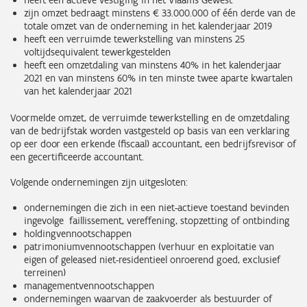
heeft een actieve vestiging in het Vlaams Gewest
zijn omzet bedraagt minstens € 33.000.000 of één derde van de
totale omzet van de onderneming in het kalenderjaar 2019
heeft een verruimde tewerkstelling van minstens 25
voltijdsequivalent tewerkgestelden
heeft een omzetdaling van minstens 40% in het kalenderjaar
2021 en van minstens 60% in ten minste twee aparte kwartalen
van het kalenderjaar 2021
Voormelde omzet, de verruimde tewerkstelling en de omzetdaling
van de bedrijfstak worden vastgesteld op basis van een verklaring
op eer door een erkende (fiscaal) accountant, een bedrijfsrevisor of
een gecertificeerde accountant.
Volgende ondernemingen zijn uitgesloten:
ondernemingen die zich in een niet-actieve toestand bevinden
ingevolge faillissement, vereffening, stopzetting of ontbinding
holdingvennootschappen
patrimoniumvennootschappen (verhuur en exploitatie van
eigen of geleased niet-residentieel onroerend goed, exclusief
terreinen)
managementvennootschappen
ondernemingen waarvan de zaakvoerder als bestuurder of