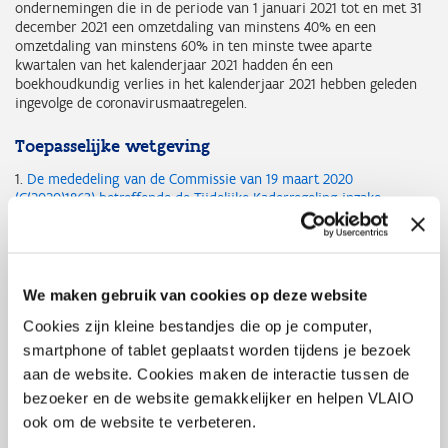
ondernemingen die in de periode van 1 januari 2021 tot en met 31
december 2021 een omzetdaling van minstens 40% en een
omzetdaling van minstens 60% in ten minste twee aparte
kwartalen van het kalenderjaar 2021 hadden én een
boekhoudkundig verlies in het kalenderjaar 2021 hebben geleden
ingevolge de coronavirusmaatregelen.
Toepasselijke wetgeving
1.
De mededeling van de Commissie van 19 maart 2020
(C(2020)1863) betreffende de Tijdelijke Kaderregeling inzake
staatssteun ter ondersteuning van de economie vanwege de
huidige Covid-19-uitbraak, zoals gewijzigd op 3 april 2020
(C(2020)2215), 8 mei 2020 (C2020)3156), 29 juni 2020 (C(2020) 4509),
13 oktober 2020 (C(2020)7127) en 28 januari 2021 (C(2021)564), en
alle latere wijzigingen
ervan
We maken gebruik van cookies op deze website
Cookies zijn kleine bestandjes die op je computer,
2.
Beschikking van de Europese Commissie van 12 mei 2022 :
C(2022)3218 final - State Aid SA. 102421 (2022/N) - Belgium COVID-19:
smartphone of tablet geplaatst worden tijdens je bezoek
Flemish support for uncovered fixed costs
aan de website. Cookies maken de interactie tussen de
bezoeker en de website gemakkelijker en helpen VLAIO
3.
Decreet van 16 maart 2012 betreffende het economisch
ook om de website te verbeteren.
ondersteuningsbeleid