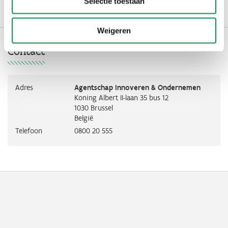
Selectie toestaan
Beschikking van de Europese Commissie
(310.83 kB)
Weigeren
Contact
Adres
Agentschap Innoveren & Ondernemen
Koning Albert II-laan 35 bus 12
1030
Brussel
België
Telefoon
0800 20 555