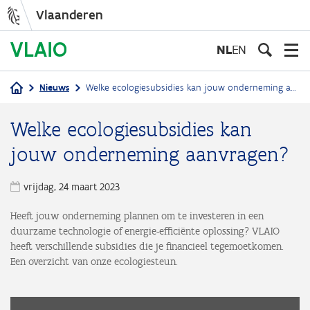
Vlaanderen
Overslaan
en
NL
EN
naar
de
Nieuws
Welke ecologiesubsidies kan jouw onderneming aanvragen?
inhoud
Kruimelpad
gaan
Welke ecologiesubsidies kan
jouw onderneming aanvragen?
vrijdag, 24 maart 2023
Heeft jouw onderneming plannen om te investeren in een
duurzame technologie of energie-efficiënte oplossing? VLAIO
heeft verschillende subsidies die je financieel tegemoetkomen.
Een overzicht van onze ecologiesteun.