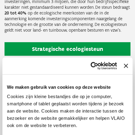
investeringen, minimum 3 miljoen, die door hun bedrijfsspecifieke
karakter niet gestandaardiseerd kunnen worden. De steun bedraagt
20 tot 40%
op de ecologische meerkosten van de in de
aanmerking komende investeringscomponenten naargelang de
technologie en de grootte van de onderneming. De ecologiesteun
geldt niet voor land- en tuinbouw, openbare besturen en vzw's.
Strategische ecologiesteun
Welke steun is geschikt voor jouw
onderneming?
We maken gebruik van cookies op deze website
Cookies zijn kleine bestandjes die op je computer,
In welke technologie wil je investeren?
smartphone of tablet geplaatst worden tijdens je bezoek
Check de
technologieënlijst van de ecologiepremie+
aan de website. Cookies maken de interactie tussen de
Staat jouw technologie erin?
bezoeker en de website gemakkelijker en helpen VLAIO
JA > Dien je aanvraag in voor ecologiepremie+
ook om de website te verbeteren.
NEE > Check de voorwaarden voor de
GREEN
investeringssteun