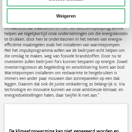
huidige maatschappelijke uitdagingen zorgen ervoor dat onze
ondernemingen voor grote uitdagingen staan. De
klimaatopwarming kan niet genegeerd worden en de hoge
Weigeren
energiekosten zetten de competitiviteit van onze bedrijven onder
druk. We moeten er alles aan doen om toe te werken naar een
klimaatneutraal Vlaanderen en met het GREEN-impulsprogramma
helpen we tegelijkertijd onze ondernemingen om die energiekosten
te drukken, door hen te ondersteunen in het nemen van energie-
efficiënte maatregelen zoals het installeren van warmtepompen.
Met het impulsprogramma willen we de bedrijven echt helpen om
die omslag te maken, weg van fossiele brandstoffen. Door nu te
investeren zullen bedrijven fors kunnen besparen op energie. Zowel
investeringssteun als begeleiding en sensibilisering komt aan bod.
Warmtepompen installeren om restwarmte te hergebruiken is
immers een ander paar mouwen dan zonnepanelen op een dak
leggen. Daarom dat ook de juiste omkadering zo belangrijk is. Via
technologie en innovatie kunnen we onze ambitieuze klimaat- en
energiedoelstellingen halen, daar twijfel ik niet aan."
De klimaatopwarming kan niet genegeerd worden en