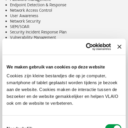
Endpoint Detection & Response
Network Access Control
User Awareness
Network Security
SIEM/SOAR
Security Incident Response Plan
Vulnerability Management
…
Mogelijke uitbreidingspakketten
We maken gebruik van cookies op deze website
Optie 1: 7 dagen
Cookies zijn kleine bestandjes die op je computer,
smartphone of tablet geplaatst worden tijdens je bezoek
Breid je verbetertraject verder uit met 7 dagen extra begeleiding
aan de website. Cookies maken de interactie tussen de
en implementatie door onze experts, voor de vervolgstappen die je
zelf kiest. Wil je je gebruikers beter bewust maken van de gevaren
bezoeker en de website gemakkelijker en helpen VLAIO
van cybercriminaliteit? Wens je begeleiding bij de opzet van een
ook om de website te verbeteren.
Cybersecurity Incident Response Plan? Of heb je een andere
prioriteit? Ook hier maak je je keuze uit ons uitgebreide
dienstenmenu.
Toestemmingsselectie