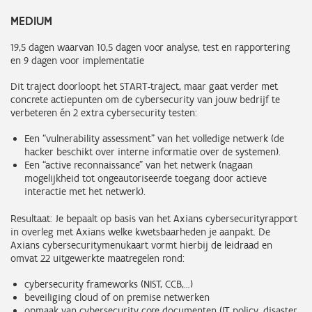
MEDIUM
19,5 dagen waarvan 10,5 dagen voor analyse, test en rapportering
en 9 dagen voor implementatie
Dit traject doorloopt het START-traject, maar gaat verder met
concrete actiepunten om de cybersecurity van jouw bedrijf te
verbeteren én 2 extra cybersecurity testen:
Een “vulnerability assessment” van het volledige netwerk (de
hacker beschikt over interne informatie over de systemen).
Een “active reconnaissance” van het netwerk (nagaan
mogelijkheid tot ongeautoriseerde toegang door actieve
interactie met het netwerk).
Resultaat: Je bepaalt op basis van het Axians cybersecurityrapport
in overleg met Axians welke kwetsbaarheden je aanpakt. De
Axians cybersecuritymenukaart vormt hierbij de leidraad en
omvat 22 uitgewerkte maatregelen rond:
cybersecurity frameworks (NIST, CCB,…)
beveiliging cloud of on premise netwerken
opmaak van cybersecurity core documenten (IT policy, disaster