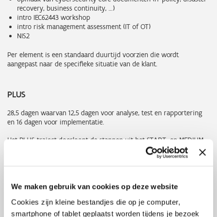
recovery, business continuity, …)
intro IEC62443 workshop
intro risk management assessment (IT of OT)
NIS2
Per element is een standaard duurtijd voorzien die wordt
aangepast naar de specifieke situatie van de klant.
PLUS
28,5 dagen waarvan 12,5 dagen voor analyse, test en rapportering
en 16 dagen voor implementatie.
Het PLUS-traject doorloopt de stappen uit het START- en MEDIUM-
traject, maar biedt 1 bijkomende cybersecurity test:
Een Mitre d3fend frame workshop en analyse met als doel een
systematische aanpak te bieden voor de uitvoering van
defensieve cyberbeveiligingsmaatregelen.
We maken gebruik van cookies op deze website
Cookies zijn kleine bestandjes die op je computer,
Resultaat: Je kiest op basis van het Axians cybersecurityrapport en
de Axians cybersecuritymenukaart specifieke
smartphone of tablet geplaatst worden tijdens je bezoek