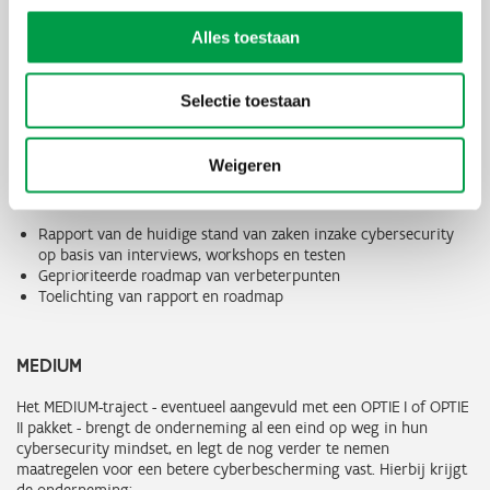
voeren zodat de bedrijfszekerheid en -continuïteit versterkt
worden. Axians blijft beschikbaar om dit verder te begeleiden en
Alles toestaan
de behaalde cybersecurity winst te bestendigen. Axians is ICT with
a human touch.
Selectie toestaan
START
Weigeren
Het START-traject is het vertrekpunt van een cybersecurity
mindset, met volgende resultaten voor de kmo:
Rapport van de huidige stand van zaken inzake cybersecurity
op basis van interviews, workshops en testen
Geprioriteerde roadmap van verbeterpunten
Toelichting van rapport en roadmap
MEDIUM
Het MEDIUM-traject - eventueel aangevuld met een OPTIE I of OPTIE
II pakket - brengt de onderneming al een eind op weg in hun
cybersecurity mindset, en legt de nog verder te nemen
maatregelen voor een betere cyberbescherming vast. Hierbij krijgt