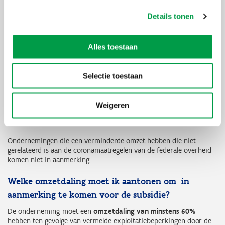
de
dienstenleveranciers
die ten gevolge van de
coronamaatregelen alleen nog
dringende interventies
Details tonen
mogen doen of waarbij bepaalde werklocaties worden
afgesloten;
de ondernemingen die essentiële diensten leveren.
Alles toestaan
Zelfstandigen in
bijberoep die verplicht moesten sluiten
ingevolge de opgelegde federale maatregelen, maar die niet in
aanmerking komen voor de corona hinderpremie.
Selectie toestaan
Ondernemingen die niet verplicht hun fysieke
vestiging moesten sluiten, maar een
substantiële
exploitatiebeperking
ondergaan ten gevolge van de opgelegde
Weigeren
federale maatregelen om de verspreiding van het coronavirus
tegen te gaan.
Ondernemingen die een verminderde omzet hebben die niet
gerelateerd is aan de coronamaatregelen van de federale overheid
komen niet in aanmerking.
Welke omzetdaling moet ik aantonen om in
aanmerking te komen voor de subsidie?
De onderneming moet een
omzetdaling van minstens 60%
hebben ten gevolge van vermelde exploitatiebeperkingen door de