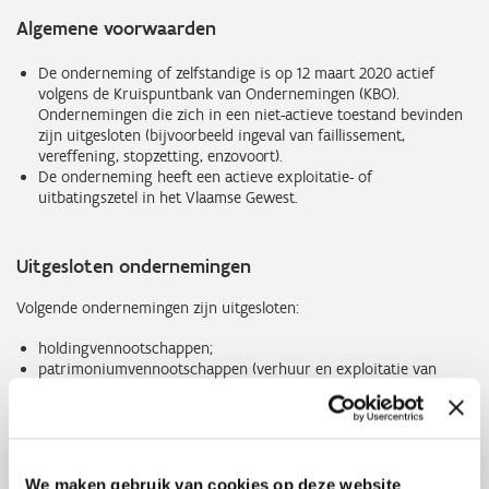
Algemene voorwaarden
De onderneming of zelfstandige is op 12 maart 2020 actief
volgens de Kruispuntbank van Ondernemingen (KBO).
Ondernemingen die zich in een niet-actieve toestand bevinden
zijn uitgesloten (bijvoorbeeld ingeval van faillissement,
vereffening, stopzetting, enzovoort).
De onderneming heeft een actieve exploitatie- of
uitbatingszetel in het Vlaamse Gewest.
Uitgesloten ondernemingen
Volgende ondernemingen zijn uitgesloten:
holdingvennootschappen;
patrimoniumvennootschappen (verhuur en exploitatie van
eigen of geleased niet-residentieel onroerend goed, exclusief
terreinen);
activiteiten van hoofdkantoren;
managementvennootschappen waarvan de zaakvoerder van de
onderneming zakelijke diensten verleent aan een onderneming
We maken gebruik van cookies op deze website