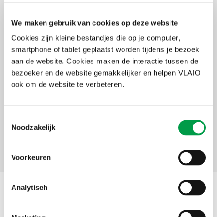
We maken gebruik van cookies op deze website
Samengevat
Cookies zijn kleine bestandjes die op je computer,
Voor wie?
smartphone of tablet geplaatst worden tijdens je bezoek
gemeenten, POM's, intergemeentelijke
aan de website. Cookies maken de interactie tussen de
samenwerkingsverbanden, universiteiten en kmo's
bezoeker en de website gemakkelijker en helpen VLAIO
Voor wat?
ook om de website te verbeteren.
oprichting, modernisering en uitbreiding van
bedrijfsgebouwen
Bedrag
Toestemmingsselectie
van 7,5% tot 25%
Noodzakelijk
Facebook
X
LinkedIn
Email
WhatsApp
Share
Delen:
Voorkeuren
Analytisch
Contact