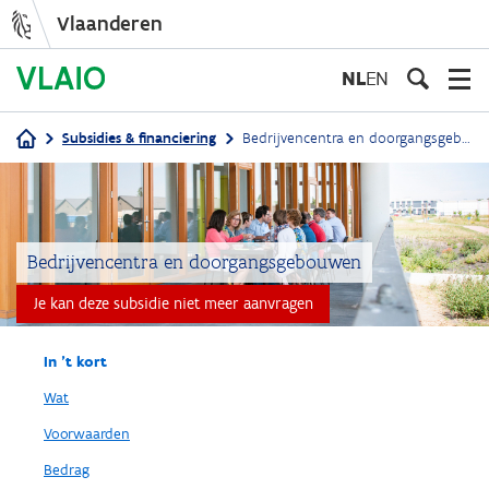
Vlaanderen
Overslaan
en
NL
EN
naar
de
Subsidies & financiering
Bedrijvencentra en doorgangsgebouwen
inhoud
Kruimelpad
gaan
Bedrijvencentra en doorgangsgebouwen
Je kan deze subsidie niet meer aanvragen
In 't kort
Wat
Voorwaarden
Bedrag