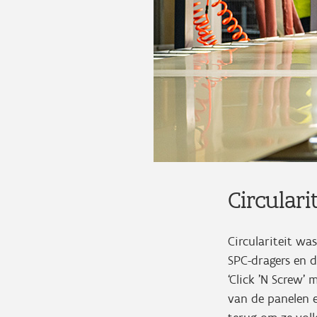
Circulari
Circulariteit w
SPC-dragers en d
‘Click ’N Screw’
van de panelen e