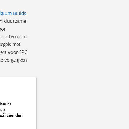
lgium Builds
DM duurzame
oor
h alternatief
tegels met
ders voor SPC
e vergelijken
iseurs
aar
aciliteerden