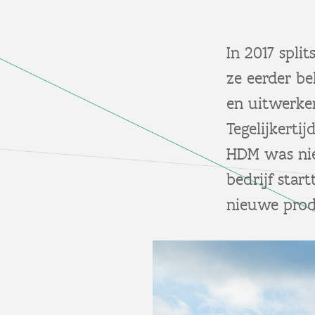
In 2017 spli
ze eerder b
en uitwerken
Tegelijkerti
HDM was nie
bedrijf sta
nieuwe prod