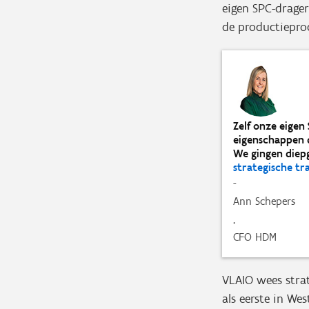
eigen SPC-drage
de productiepro
Zelf onze eige
eigenschappen d
We gingen diep
strategische t
-
Ann Schepers
,
CFO HDM
VLAIO wees stra
als eerste in We