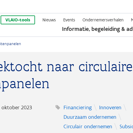
Overslaan
en
VLAIO-tools
Nieuws
Events
Ondernemersverhalen
Informatie, begeleiding & ad
naar
de
uitenpanelen
inhoud
gaan
ktocht naar circulaire
npanelen
5 oktober 2023
Financiering
Innoveren
Duurzaam ondernemen
Circulair ondernemen
Subsi