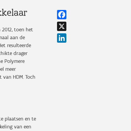
kkelaar
Facebook
X
 2012, toen het
LinkedIn
 maal aan de
Het resulteerde
chikte drager
ne Polymere
eel meer
nt van HDM. Toch
e plaatsen en te
kkeling van een