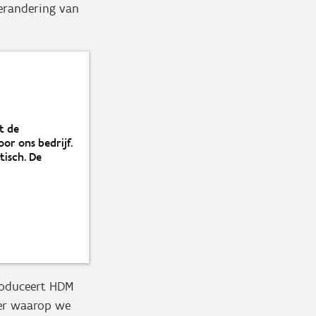
verandering van
t de
or ons bedrijf.
isch. De
roduceert HDM
ier waarop we