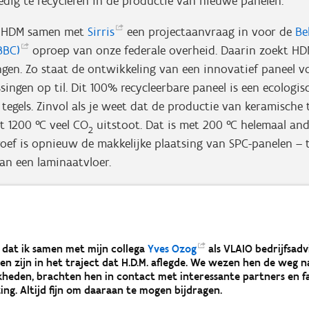
edig te recycleren in de productie van nieuwe panelen.
e HDM samen met
Sirris
een projectaanvraag in voor de
Be
BBC)
oproep van onze federale overheid. Daarin zoekt H
ngen. Zo staat de ontwikkeling van een innovatief paneel v
ngen op til. Dit 100% recycleerbare paneel is een ecologisc
tegels. Zinvol als je weet dat de productie van keramische 
t 1200 °C veel CO
uitstoot. Dat is met 200 °C helemaal an
2
roef is opnieuw de makkelijke plaatsing van SPC-panelen – t
van een laminaatvloer.
s dat ik samen met mijn collega
Yves
Ozog
als VLAIO bedrijfsadv
n zijn in het traject dat H.D.M. aflegde. We wezen hen de weg n
kheden, brachten hen in contact met interessante partners en f
g. Altijd fijn om daaraan te mogen bijdragen.