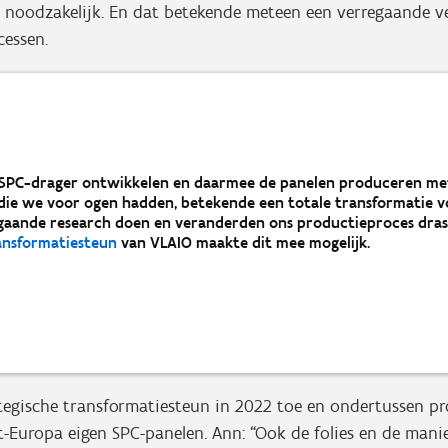
r noodzakelijk. En dat betekende meteen een verregaande 
cessen.
n SPC-drager ontwikkelen en daarmee de panelen produceren me
ie we voor ogen hadden, betekende een totale transformatie vo
gaande research doen en veranderden ons productieproces drast
ransformatiesteun
van VLAIO maakte dit mee mogelijk.
tegische transformatiesteun in 2022 toe en ondertussen p
st-Europa eigen SPC-panelen. Ann: “Ook de folies en de man