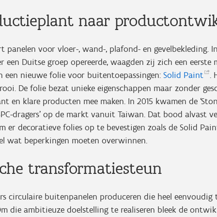
ductieplant naar productontwi
 panelen voor vloer-, wand-, plafond- en gevelbekleding. In
r een Duitse groep opereerde, waagden zij zich een eerste
n een nieuwe folie voor buitentoepassingen:
Solid
Paint
. 
trooi. De folie bezat unieke eigenschappen maar zonder ges
kant en klare producten mee maken. In 2015 kwamen de ‘Sto
SPC-dragers’ op de markt vanuit Taiwan. Dat bood alvast v
 er decoratieve folies op te bevestigen zoals de Solid Pai
el wat beperkingen moeten overwinnen.
sche transformatiesteun
 circulaire buitenpanelen produceren die heel eenvoudig t
 Om die ambitieuze doelstelling te realiseren bleek de ontwi