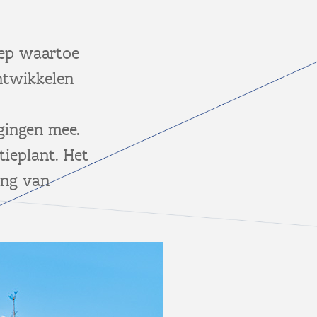
oep waartoe
ntwikkelen
gingen mee.
ieplant. Het
ing van