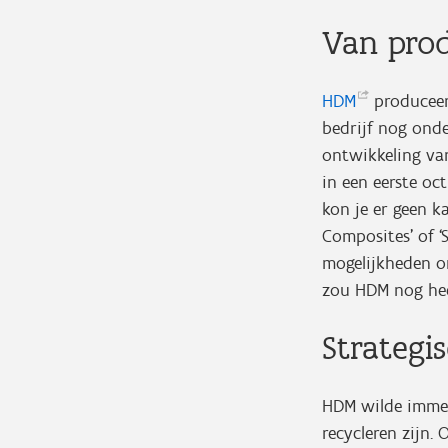
Van pro
HDM
produceert
bedrijf nog onde
ontwikkeling va
in een eerste oc
kon je er geen 
Composites’ of ‘
mogelijkheden om
zou HDM nog he
Strategi
HDM wilde immers
recycleren zijn.