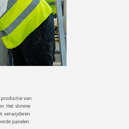
e productie van
en. Het slimme
et verwijderen
everde panelen