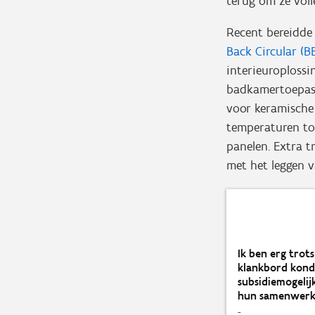
terug om ze voll
Recent bereidd
Back Circular
(B
interieuroplossi
badkamertoepassi
voor keramische 
temperaturen to
panelen. Extra t
met het leggen 
Ik ben erg trot
klankbord konde
subsidiemogelij
hun samenwerkin
-