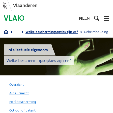
Vlaanderen
Overslaan
en
NL
EN
naar
de
...
Welke beschermingsopties zijn er?
Geheimhouding
inhoud
Kruimelpad
gaan
Intellectuele eigendom
Welke beschermingsopties zijn er?
Overzicht
Auteursrecht
Merkbescherming
Octrooi of patent