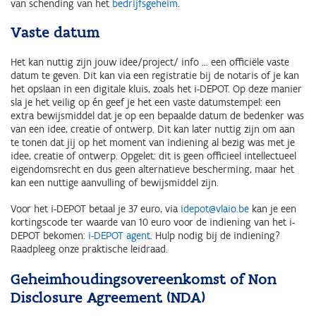
van schending van het
bedrijfsgeheim
.
Vaste datum
Het kan nuttig zijn jouw idee/project/ info … een officiële vaste
datum te geven. Dit kan via een registratie bij de notaris of je kan
het opslaan in een digitale kluis, zoals het i-DEPOT. Op deze manier
sla je het veilig op én geef je het een vaste datumstempel: een
extra bewijsmiddel dat je op een bepaalde datum de bedenker was
van een idee, creatie of ontwerp. Dit kan later nuttig zijn om aan
te tonen dat jij op het moment van indiening al bezig was met je
idee, creatie of ontwerp. Opgelet: dit is geen officieel intellectueel
eigendomsrecht en dus geen alternatieve bescherming, maar het
kan een nuttige aanvulling of bewijsmiddel zijn.
Voor het i-DEPOT betaal je 37 euro, via
idepot@vlaio.be
kan je een
kortingscode ter waarde van 10 euro voor de indiening van het i-
DEPOT bekomen:
i-DEPOT agent
. Hulp nodig bij de indiening?
Raadpleeg onze praktische leidraad.
Geheimhoudingsovereenkomst of Non
Disclosure Agreement (NDA)