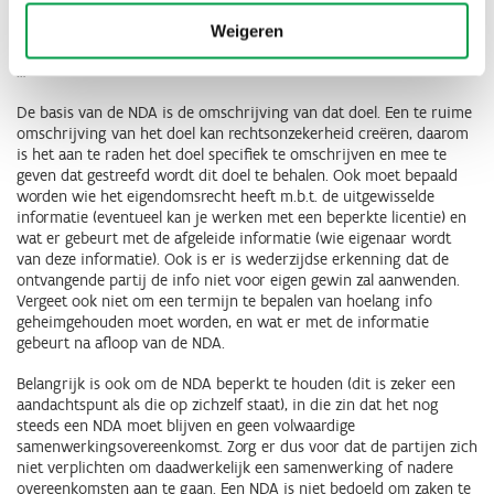
informatie enkel te gebruiken voor een expliciet bepaald doel,
bijvoorbeeld nagaan of het interessant is om al dan niet een
Weigeren
samenwerking op te zetten, om advies in te winnen bij een expert
…
De basis van de NDA is de omschrijving van dat doel. Een te ruime
omschrijving van het doel kan rechtsonzekerheid creëren, daarom
is het aan te raden het doel specifiek te omschrijven en mee te
geven dat gestreefd wordt dit doel te behalen. Ook moet bepaald
worden wie het eigendomsrecht heeft m.b.t. de uitgewisselde
informatie (eventueel kan je werken met een beperkte licentie) en
wat er gebeurt met de afgeleide informatie (wie eigenaar wordt
van deze informatie). Ook is er is wederzijdse erkenning dat de
ontvangende partij de info niet voor eigen gewin zal aanwenden.
Vergeet ook niet om een termijn te bepalen van hoelang info
geheimgehouden moet worden, en wat er met de informatie
gebeurt na afloop van de NDA.
Belangrijk is ook om de NDA beperkt te houden (dit is zeker een
aandachtspunt als die op zichzelf staat), in die zin dat het nog
steeds een NDA moet blijven en geen volwaardige
samenwerkingsovereenkomst. Zorg er dus voor dat de partijen zich
niet verplichten om daadwerkelijk een samenwerking of nadere
overeenkomsten aan te gaan. Een NDA is niet bedoeld om zaken te