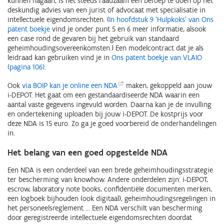
kunnen nagaan, is het steeds raadzaam een beroep te doen op het
deskundig advies van een jurist of advocaat met specialisatie in
intellectuele eigendomsrechten. (
In hoofdstuk 9 ‘Hulpkoks’ van Ons
patent boekje
vind je onder punt 5 en 6 meer informatie, alsook
een case rond de gevaren bij het gebruik van standaard
geheimhoudingsovereenkomsten.) Een modelcontract dat je als
leidraad kan gebruiken vind je in
Ons patent boekje van VLAIO
(pagina 106)
.
Ook
via BOIP kan je online een
NDA
maken, gekoppeld aan jouw
i-DEPOT. Het gaat om een gestandaardiseerde NDA waarin een
aantal vaste gegevens ingevuld worden. Daarna kan je de invulling
en ondertekening uploaden bij jouw i-DEPOT. De kostprijs voor
deze NDA is 15 euro. Zo ga je goed voorbereid de onderhandelingen
in.
Het belang van een goed opgestelde NDA
Een NDA is een onderdeel van een brede geheimhoudingsstrategie
ter bescherming van knowhow. Andere onderdelen zijn: i-DEPOT,
escrow, laboratory note books, confidentiële documenten merken,
een logboek bijhouden (ook digitaal), geheimhoudingsregelingen in
het personeelsreglement ... Een NDA verschilt van bescherming
door geregistreerde intellectuele eigendomsrechten doordat