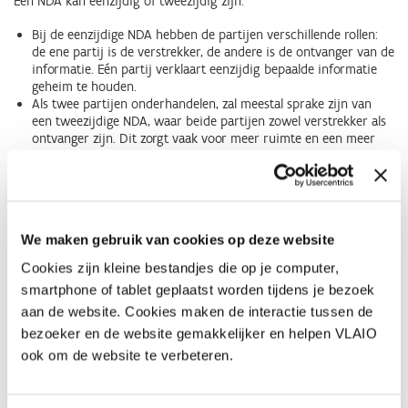
Een NDA kan eenzijdig of tweezijdig zijn:
Bij de eenzijdige NDA hebben de partijen verschillende rollen:
de ene partij is de verstrekker, de andere is de ontvanger van de
informatie. Eén partij verklaart eenzijdig bepaalde informatie
geheim te houden.
Als twee partijen onderhandelen, zal meestal sprake zijn van
een tweezijdige NDA, waar beide partijen zowel verstrekker als
ontvanger zijn. Dit zorgt vaak voor meer ruimte en een meer
gebalanceerde situatie bij informatie-uitwisseling.
Waarom zou je een Non Disclosure
Agreement (NDA) afsluiten?
We maken gebruik van cookies op deze website
Een NDA afsluiten is altijd aangewezen als je jouw idee met
Cookies zijn kleine bestandjes die op je computer,
anderen wil bespreken om bijvoorbeeld na te gaan of iemand
smartphone of tablet geplaatst worden tijdens je bezoek
interesse heeft om jouw idee verder mee te helpen uitwerken, mee
te financieren, of gewoon om er advies over te vragen. Enkel dan
aan de website. Cookies maken de interactie tussen de
kan je informatie met een gerust hart delen.
bezoeker en de website gemakkelijker en helpen VLAIO
ook om de website te verbeteren.
Ook moet je er rekening mee houden dat voor sommige
intellectuele eigendomsrechten nieuwheid een vereiste is, de
informatie moet dus geheim blijven tot je de aanvraag gedaan