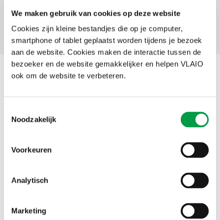
PIO
An Schrijvers
We maken gebruik van cookies op deze website
an.schrijvers@vlaio.be
Cookies zijn kleine bestandjes die op je computer,
M
+32 486 35 43 99
smartphone of tablet geplaatst worden tijdens je bezoek
aan de website. Cookies maken de interactie tussen de
bezoeker en de website gemakkelijker en helpen VLAIO
Andere interessante projecten binnen
ook om de website te verbeteren.
dit thema
Toestemmingsselectie
Noodzakelijk
Voorkeuren
Analytisch
Marketing