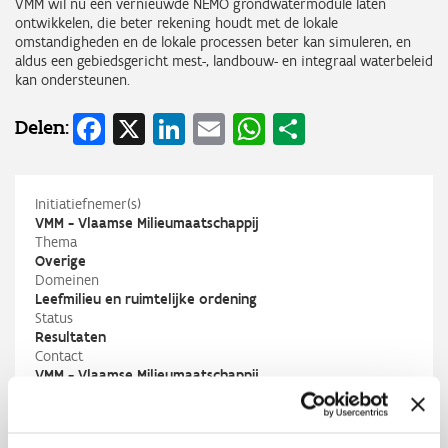
VMM wil nu een vernieuwde NEMO grondwatermodule laten
ontwikkelen, die beter rekening houdt met de lokale
omstandigheden en de lokale processen beter kan simuleren, en
aldus een gebiedsgericht mest-, landbouw- en integraal waterbeleid
kan ondersteunen.
Facebook
X
LinkedIn
Email
WhatsApp
Share
Delen:
Initiatiefnemer(s)
VMM - Vlaamse Milieumaatschappij
Thema
Overige
Domeinen
Leefmilieu en ruimtelijke ordening
Status
Resultaten
Contact
VMM - Vlaamse Milieumaatschappij
Jan Coppens
j.coppens@vmm.be
M
+32 476 83 14 54