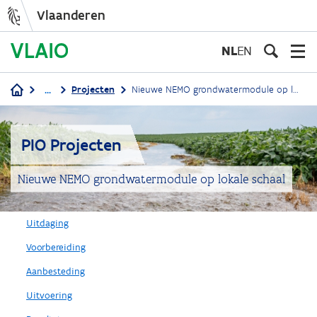
Vlaanderen
Overslaan
en
NL
EN
naar
de
...
Projecten
Nieuwe NEMO grondwatermodule op lokale schaal
inhoud
Kruimelpad
gaan
PIO Projecten
Nieuwe NEMO grondwatermodule op lokale schaal
Uitdaging
Voorbereiding
Aanbesteding
Uitvoering