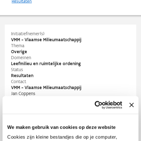
Resultaten
Initiatiefnemer(s)
VMM - Vlaamse Milieumaatschappij
Thema
Overige
Domeinen
Leefmilieu en ruimtelijke ordening
Status
Resultaten
Contact
VMM - Vlaamse Milieumaatschappij
Jan Coppens
j.coppens@vmm.be
M
+32 476 83 14 54
PIO
An Schrijvers
an.schrijvers@vlaio.be
We maken gebruik van cookies op deze website
M
+32 486 35 43 99
Cookies zijn kleine bestandjes die op je computer,