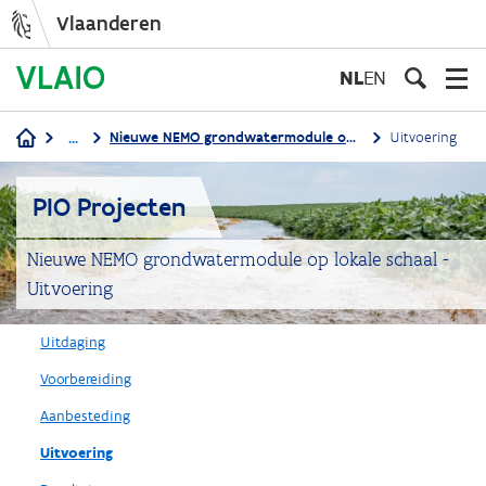
Vlaanderen
Overslaan
en
NL
EN
naar
de
...
Nieuwe NEMO grondwatermodule op lokale schaal
Uitvoering
inhoud
Kruimelpad
gaan
PIO Projecten
Nieuwe NEMO grondwatermodule op lokale schaal -
Uitvoering
Uitdaging
Voorbereiding
Aanbesteding
Uitvoering