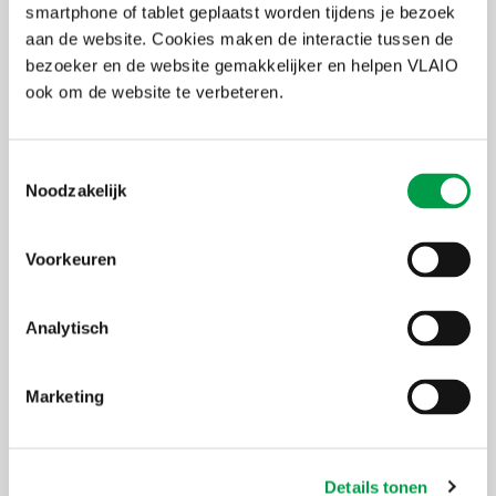
Uitvoering
smartphone of tablet geplaatst worden tijdens je bezoek
aan de website. Cookies maken de interactie tussen de
KULeuven Research & Development is in 2025 gestart met het
bezoeker en de website gemakkelijker en helpen VLAIO
ontwikkelen van NEMO. De resultaten werden opgeleverd begin
ook om de website te verbeteren.
2026.
Facebook
X
LinkedIn
Email
WhatsApp
Share
Delen:
Toestemmingsselectie
Noodzakelijk
Initiatiefnemer(s)
VMM - Vlaamse Milieumaatschappij
Voorkeuren
Thema
Overige
Domeinen
Analytisch
Leefmilieu en ruimtelijke ordening
Status
Resultaten
Marketing
Contact
VMM - Vlaamse Milieumaatschappij
Jan Coppens
j.coppens@vmm.be
M
+32 476 83 14 54
Details tonen