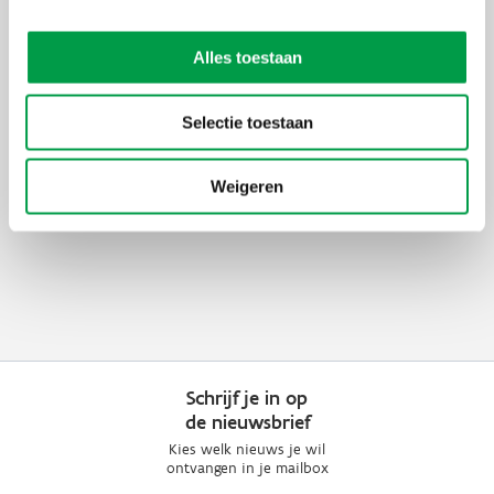
PIO
An Schrijvers
an.schrijvers@vlaio.be
Alles toestaan
M
+32 486 35 43 99
Selectie toestaan
Weigeren
Schrijf je in op
de nieuwsbrief
Kies welk nieuws je wil
ontvangen in je mailbox