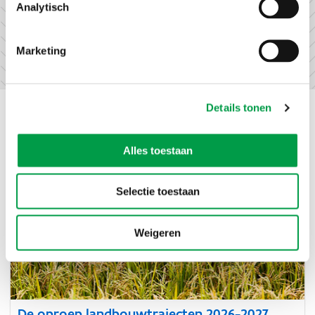
melkboerente
Analytisch
optimaliseren.
Marketing
Details tonen
Nieuws
Alles toestaan
Selectie toestaan
Weigeren
De oproep landbouwtrajecten 2026-2027