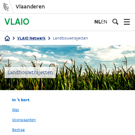
Vlaanderen
Overslaan
en
NL
EN
naar
de
VLAIO Netwerk
Landbouwtrajecten
inhoud
Kruimelpad
gaan
Landbouwtrajecten
In 't kort
Wat
Voorwaarden
Bedrag