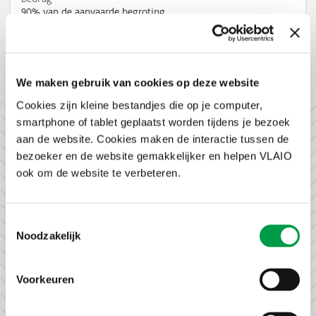
90% van de aanvaarde begroting
Facebook
X
LinkedIn
Email
WhatsApp
Share
Delen:
We maken gebruik van cookies op deze website
Cookies zijn kleine bestandjes die op je computer,
smartphone of tablet geplaatst worden tijdens je bezoek
aan de website. Cookies maken de interactie tussen de
Koesensor:
bezoeker en de website gemakkelijker en helpen VLAIO
ook om de website te verbeteren.
opvolgen van
vruchtbaarheid
Toestemmingsselectie
bij de melkkoe
Noodzakelijk
Het projectconsortium
Koesensor kreeg steun via
Voorkeuren
een Landbouw (LA)-traject
en had als doel
sensortechnologie voor