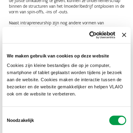
de juiste omkadering te geven, kunnen ze ondernemerschap
binnen de structuren van het (moeder)bedrijf ontplooien in de
vorm van spin-offs, -ins of -outs.
Naast intrapreneurship zijn nog andere vormen van
ondernemerschap mogelijk zoals de overstap van
ondernemerschap in bijberoep naar hoofdberoep,
ondernemerschap vanuit een uniek vakmanschap en
ondernemerschap vanuit statuut van freelance medewerker, wat
een flexibele inzet van expertise en kennis mogelijk maakt. Deze
We maken gebruik van cookies op deze website
verschillende invalshoeken van ondernemerschap vragen om
specifieke vormen van ondersteuning, waar we binnen deze
Cookies zijn kleine bestandjes die op je computer,
doelstelling aan tegemoet willen komen.
smartphone of tablet geplaatst worden tijdens je bezoek
Specifieke doelstelling 2: Bevorderen van
aan de website. Cookies maken de interactie tussen de
bezoeker en de website gemakkelijker en helpen VLAIO
een ondernemingsvriendelijk klimaat bij
ook om de website te verbeteren.
lokale en provinciale besturen
Lokale overheden hebben een belangrijke impact op het
ondernemerschap door het creëren van allerlei
Toestemmingsselectie
randvoorwaarden, maar zij zijn zich niet altijd bewust van de rol
Noodzakelijk
die ze op dit vlak kunnen spelen. De bewustmaking hiervan
moet resulteren in een betere dienstverlening, en dus een