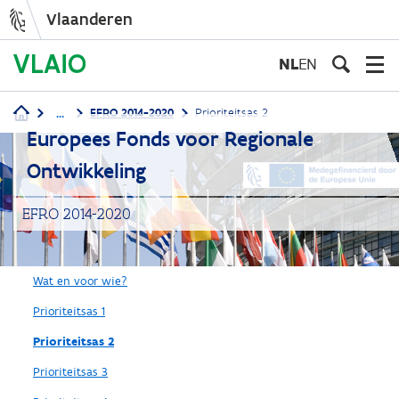
Vlaanderen
Overslaan
en
NL
EN
naar
de
...
EFRO 2014-2020
Prioriteitsas 2
inhoud
Kruimelpad
Europees Fonds voor Regionale
gaan
Ontwikkeling
EFRO 2014-2020
Wat en voor wie?
Prioriteitsas 1
Prioriteitsas 2
Prioriteitsas 3