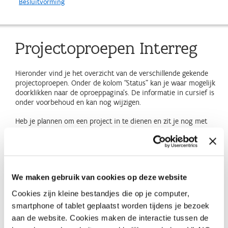
Besluitvorming
Projectoproepen Interreg
Hieronder vind je het overzicht van de verschillende gekende
projectoproepen. Onder de kolom “Status” kan je waar mogelijk
doorklikken naar de oproeppagina’s. De informatie in cursief is
onder voorbehoud en kan nog wijzigen.
Heb je plannen om een project in te dienen en zit je nog met
vragen? Ga naar de
contactgegevens
voor een overzicht van
personen die je kunnen helpen.
Deadline
Programma
Status
Opmerkingen
We maken gebruik van cookies op deze website
15 maart
Interreg
Verwacht
Interreg Noordzee opent op
2027 - 12
Noordzee
1 december 2026 een
Cookies zijn kleine bestandjes die op je computer,
uur
oproep om het verder
smartphone of tablet geplaatst worden tijdens je bezoek
gebruik van succesvolle
projectresultaten te
aan de website. Cookies maken de interactie tussen de
stimuleren. Deze nieuwe