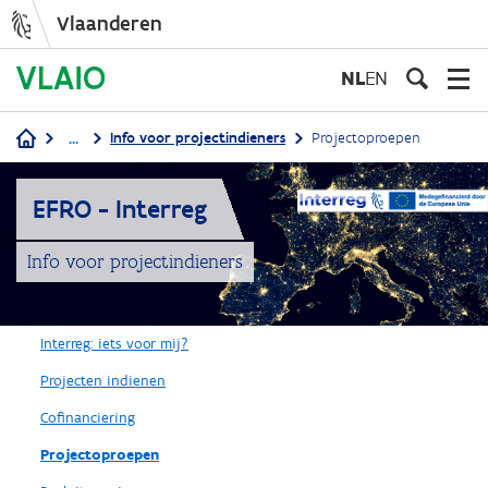
Vlaanderen
Overslaan
en
NL
EN
naar
de
...
Info voor projectindieners
Projectoproepen
inhoud
Kruimelpad
gaan
EFRO - Interreg
Info voor projectindieners
Interreg: iets voor mij?
Projecten indienen
Cofinanciering
Projectoproepen