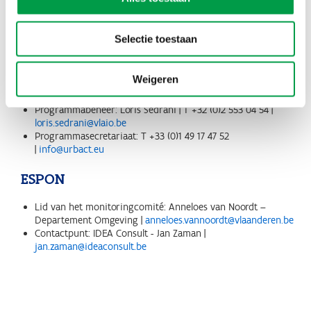
Programmasecretariaat: T +33 (0) 328 144 100 |
info@interregeurope.eu
Selectie toestaan
Urbact
Weigeren
Contactpunt: Consortium UGent-ULiège – Zoé Lejeune |
zoe.lejeune@uliege.be
Programmabeheer: Loris Sedrani | T +32 (0)2 553 04 54 |
loris.sedrani@vlaio.be
Programmasecretariaat: T +33 (0)1 49 17 47 52
|
info@urbact.eu
ESPON
Lid van het monitoringcomité: Anneloes van Noordt –
Departement Omgeving |
anneloes.vannoordt@vlaanderen.be
Contactpunt: IDEA Consult - Jan Zaman |
jan.zaman@ideaconsult.be