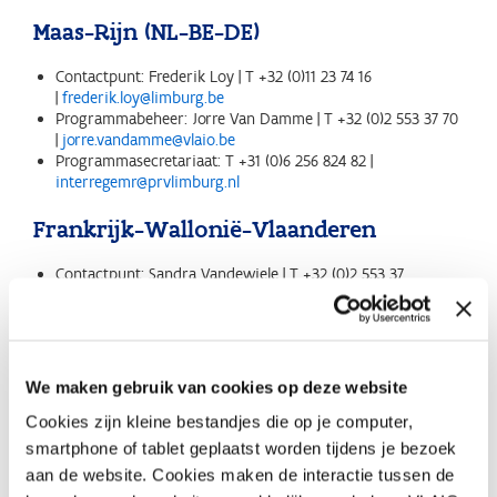
Maas-Rijn (NL-BE-DE)
Contactpunt: Frederik Loy | T +32 (0)11 23 74 16
|
frederik.loy@limburg.be
Programmabeheer: Jorre Van Damme | T +32 (0)2 553 37 70
|
jorre.vandamme@vlaio.be
Programmasecretariaat: T +31 (0)6 256 824 82 |
interregemr@prvlimburg.nl
Frankrijk-Wallonië-Vlaanderen
Contactpunt: Sandra Vandewiele | T +32 (0)2 553 37
29 |
sandra.vandewiele@vlaio.be
Contactpunt: Ariane Tiberghien | T +32 (0) 2 553 67 97 |
ariane.tiberghien@vlaio.be
Andere contactpunten via Technisch Team Interreg –
Vlaanderen | T +32 (0)50 40 34 70 |
interreg.nf@west-
We maken gebruik van cookies op deze website
vlaanderen.be
Programmabeheer: Frederik Maertens | T +32 (0)2 553 38 37
Cookies zijn kleine bestandjes die op je computer,
|
frederik.maertens@vlaio.be
smartphone of tablet geplaatst worden tijdens je bezoek
Programmasecretariaat: T +32 (0)81 24 94 10 |
info@interreg-
aan de website. Cookies maken de interactie tussen de
fwvl.org