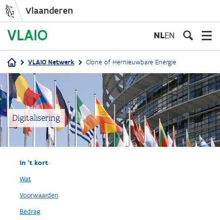
Vlaanderen
Overslaan
en
NL
EN
naar
de
VLAIO Netwerk
Clone of Hernieuwbare Energie
inhoud
Kruimelpad
gaan
Digitalisering
In 't kort
Wat
Voorwaarden
Bedrag