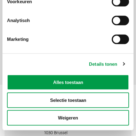
Voorkeuren
gemeenten (inclusief AGB’s, OCMW’s, …) kunnen niet optreden
als projectpromotor. Zij kunnen wel onderdeel uitmaken van
het projectpartnerschap als copromotor).
Analytisch
Voor wat?
projecten rond digitalisering voor burgers, bedrijven,
onderzoeksorganisaties en overheden.
Marketing
Bedrag
€ 5,5 miljoen
Details tonen
Facebook
X
LinkedIn
Email
WhatsApp
Share
Delen:
Alles toestaan
Contact
Selectie toestaan
Weigeren
Adres
VLAIO
Koning Albert II-laan 35 bus 12
1030
Brussel