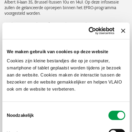
Albert II-laan 35, Brussel (tussen 10u en 14u). Op deze infosessie
zullen de gelanceerde oproepen binnen het EFRO-programma
voorgesteld worden.
Inschrijven voor deze infosessies kan via onderstaande link:
inschrijving
infosessie
We maken gebruik van cookies op deze website
Cookies zijn kleine bestandjes die op je computer,
smartphone of tablet geplaatst worden tijdens je bezoek
aan de website. Cookies maken de interactie tussen de
Ontdek alle EFRO-projecten op de
bezoeker en de website gemakkelijker en helpen VLAIO
Projectendatabank
ook om de website te verbeteren.
Meer info op www.efro.be
Toestemmingsselectie
Samengevat
Noodzakelijk
Voor wie?
alle organisaties met rechtspersoonlijkheid. (let wel: steden en