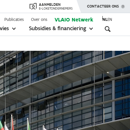
AANMELDEN
TOON MENU
CONTACTEER ONS
E-LOKETONDERNEMERS
VLAIO Netwerk
Publicaties
Over ons
NL
EN
Seconda
vies
Subsidies & financiering
toon
toon
submenu
submenu
navigati