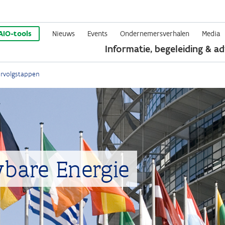
Overslaan
en
AIO-tools
Nieuws
Events
Ondernemersverhalen
Media
Informatie, begeleiding & ad
naar
de
ervolgstappen
inhoud
gaan
bare Energie