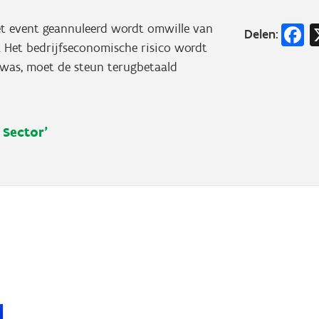
F
het event geannuleerd wordt omwille van
Delen:
 Het bedrijfseconomische risico wordt
d was, moet de steun terugbetaald
 Sector'