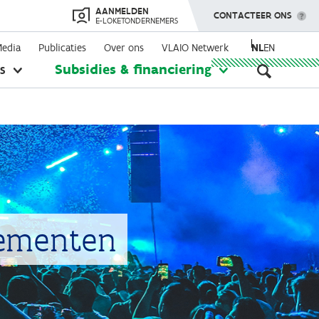
AANMELDEN
TOON MENU
CONTACTEER ONS
E-LOKETONDERNEMERS
Media
Publicaties
Over ons
VLAIO Netwerk
NL
EN
Seconda
s
Subsidies & financiering
toon
toon
submenu
submenu
navigati
nementen