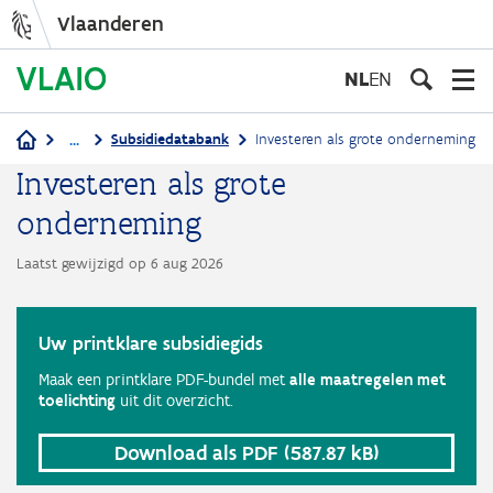
Vlaanderen
Overslaan
en
NL
EN
naar
de
...
Subsidiedatabank
Investeren als grote onderneming
Kruimelpad
inhoud
Investeren als grote
gaan
onderneming
Laatst gewijzigd op 6 aug 2026
Uw printklare subsidiegids
Maak een printklare PDF-bundel met
alle maatregelen met
toelichting
uit dit overzicht.
Download als PDF
(587.87 kB)