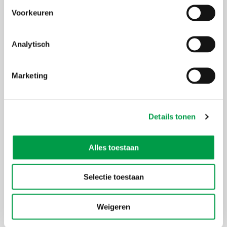
van meer dan € 2,25 miljoen nodig? Dan kan PMV via
Voorkeuren
Gigarant, een marktconforme waarborg bieden voor onder
meer kredieten, leasing en factoring. In bepaalde gevallen kan
Gigarant niet alleen een waarborg bieden, maar ook
Analytisch
Lees meer
investeren in je onderneming.
Een steunmaatregel van PMV
Marketing
Fiscale ruling (voorafgaande beslissing)
Belastingplichtigen kunnen een voorafgaande bindende
Details tonen
beslissing vragen over de toepassing van de belastingwetten
op een bepaalde situatie, verrichting of project, die op fiscaal
vlak nog geen uitwerking hebben gehad. Ook buitenlandse
Alles toestaan
natuurlijke of rechtspersonen die zich in België willen
vestigen of investeren, kunnen hiervan gebruik maken.
Lees
Hierdoor verkrijgt de aanvrager meer rechtszekerheid.
Selectie toestaan
meer
Een steunmaatregel van de Federale en Vlaamse overheid
Weigeren