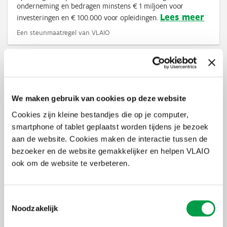
onderneming en bedragen minstens € 1 miljoen voor
Lees meer
investeringen en € 100.000 voor opleidingen.
Een steunmaatregel van VLAIO
Waarborgregeling tot 2,25 miljoen euro
Kan je als onderneming onvoldoende waarborgen voorleggen
om een financiering af te sluiten? Dan kan je via de
We maken gebruik van cookies op deze website
Waarborgregeling een extra garantie krijgen van de Vlaamse
overheid. PMV kan tot 75% van je krediet of leasing
Cookies zijn kleine bestandjes die op je computer,
waarborgen, met een maximaal waarborgbedrag van € 2,25
smartphone of tablet geplaatst worden tijdens je bezoek
miljoen. Dit gebeurt niet rechtstreeks. Jouw aanspreekpunt is
de erkende kredietverlener die deelneemt aan de regeling.
aan de website. Cookies maken de interactie tussen de
Lees meer
bezoeker en de website gemakkelijker en helpen VLAIO
ook om de website te verbeteren.
Een steunmaatregel van PMV
Toestemmingsselectie
Waarborgregeling boven 2,25 miljoen euro
Noodzakelijk
(Gigarant)
Heb je als onderneming voor je financiering een waarborg