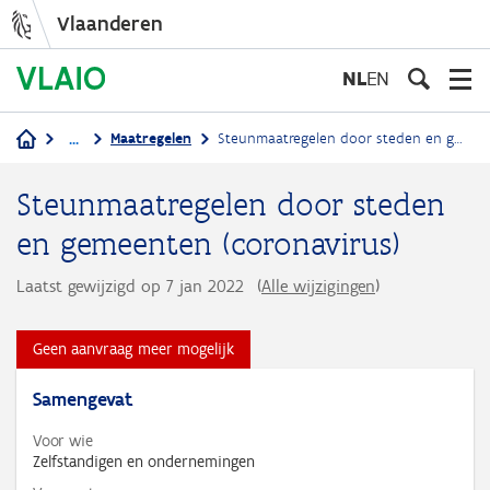
Vlaanderen
Overslaan
en
NL
EN
naar
de
...
Maatregelen
Steunmaatregelen door steden en gemeenten (coronavirus)
inhoud
Kruimelpad
gaan
Steunmaatregelen door steden
en gemeenten (coronavirus)
Laatst gewijzigd op 7 jan 2022
(
Alle wijzigingen
)
Geen aanvraag meer mogelijk
Samengevat
Voor wie
Zelfstandigen en ondernemingen