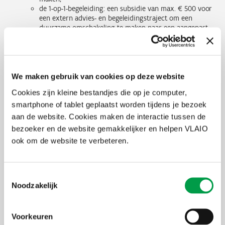
de 1-op-1-begeleiding: een subsidie van max. € 500 voor
een extern advies- en begeleidingstraject om een
duurzame omschakeling te maken naar een aangepast
businessmodel, aanpassingen in je diensten- en/of
productenaanbod te maken of toekomstbestendige
innovaties door te voeren.
korte keten: wil je als Gentse landbouwer omschakelen naar de
korte keten dan kan je voor advies en investeringen tot € 6.000
We maken gebruik van cookies op deze website
subsidie ontvangen.
Cookies zijn kleine bestandjes die op je computer,
handelaars en horeca-uitbaters op het grondgebied van Gent
die nood hebben aan individuele coaching kunnen een beroep
smartphone of tablet geplaatst worden tijdens je bezoek
doen op het individuele coachingtraject Reboot Gent 2020
aan de website. Cookies maken de interactie tussen de
(eerste traject gratis).
bezoeker en de website gemakkelijker en helpen VLAIO
ook om de website te verbeteren.
Al deze initiatieven kan je raadplegen op de webpagina Nieuwe
subsidies voor ondernemers: maak je zaak future proof.
Kalmthout
Toestemmingsselectie
Noodzakelijk
Kalmthout voorziet een tweede Kalmthoutse beschermingspremie
voor de ondernemingen in haar gemeente die het Vlaams
Beschermingsmechanisme 6 of 7 van VLAIO toegekend kregen.
Voorkeuren
Zelfstandigen in hoofdberoep (of gelijkgestelde zelfstandigen in