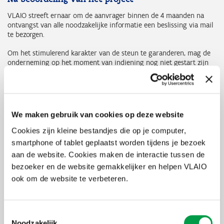
VLAIO streeft ernaar om de aanvrager binnen de 4 maanden na
ontvangst van alle noodzakelijke informatie een beslissing via mail
te bezorgen.
Om het stimulerend karakter van de steun te garanderen, mag de
onderneming op het moment van indiening nog niet gestart zijn
met investeren. De vroegste startdatum is de eerste dag van de
maand volgend op de datum van indiening van de steunaanvraag.
Het project moet starten binnen de twaalf maanden na de
goedkeuring van de steun (beslissingsdatum van
We maken gebruik van cookies op deze website
steuntoekenning).
Cookies zijn kleine bestandjes die op je computer,
Het project moet uitgevoerd zijn ten laatste drie jaar na de
smartphone of tablet geplaatst worden tijdens je bezoek
beslissingsdatum van de steuntoekenning en moet minstens
aan de website. Cookies maken de interactie tussen de
gedurende vijf jaren naar na beëindiging van de investering
worden geëxploiteerd.
bezoeker en de website gemakkelijker en helpen VLAIO
ook om de website te verbeteren.
Uitbetaling
Toestemmingsselectie
Basisvoorwaarden uitbetaling
Noodzakelijk