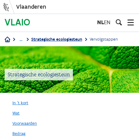
Vlaanderen
Overslaan
en
NL
EN
naar
de
...
Strategische ecologiesteun
Vervolgstappen
inhoud
Kruimelpad
gaan
Strategische ecologiesteun
In 't kort
Wat
Voorwaarden
Bedrag