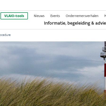
Overslaan
en
VLAIO-tools
Nieuws
Events
Ondernemersverhalen
Informatie, begeleiding & advie
naar
de
ocedure
inhoud
gaan