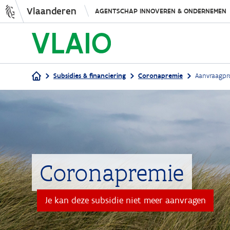
Vlaanderen
AGENTSCHAP INNOVEREN & ONDERNEMEN
Subsidies & financiering
Coronapremie
Aanvraagpr
Kruimelpad
Coronapremie
Je kan deze subsidie niet meer aanvragen