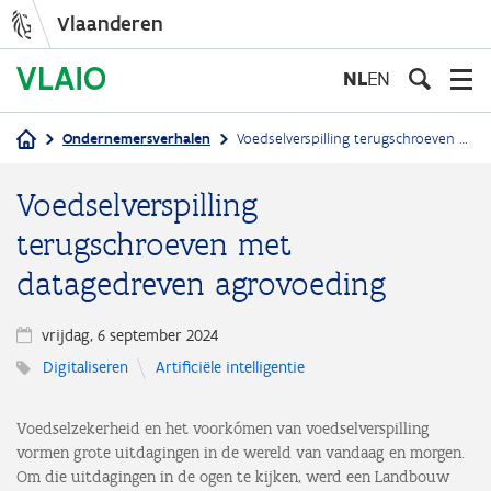
Vlaanderen
Overslaan
en
NL
EN
naar
de
Ondernemersverhalen
Voedselverspilling terugschroeven met datagedreven agrovoeding
inhoud
Kruimelpad
gaan
Voedselverspilling
terugschroeven met
datagedreven agrovoeding
vrijdag, 6 september 2024
Digitaliseren
Artificiële intelligentie
Voedselzekerheid en het voorkómen van voedselverspilling
vormen grote uitdagingen in de wereld van vandaag en morgen.
Om die uitdagingen in de ogen te kijken, werd een Landbouw