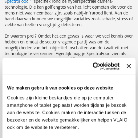
SpectroFood
specifiek rond de hyperspectrale camera-
technologie. Die kan golflengtes van het licht opmeten die voor de
mens niet waarneembaar zijn, zoals nabij-infrarood licht. Aan de
hand daarvan kunnen we mogelijke variaties zoals schade, stress of
ziekte van teelten vroegtijdig detecteren.
En waarom prei? Omdat het een gewas is waar we veel kennis over
hebben en omdat de sector vragende partij was om de
mogelijkheden van het objectief inschatten van de kwaliteit met
technologie te verkennen. Eigenlijk mag je SpectroFood zien als
een uitbreiding van het
WikiLeeks
project. Dat wil de bemesting
van prei optimaliseren met behulp van databronnen en met het
oog voor het milieu en landbouwer. De kwaliteit werd hierbij in
mindere mate als factor meegenomen.”
We maken gebruik van cookies op deze website
Ajuinen, aardappelen, tomaten en witloof
Cookies zijn kleine bestandjes die op je computer,
Naast het onderzoek naar prei liet het project toe om andere
smartphone of tablet geplaatst worden tijdens je bezoek
teelten te identificeren waar de technologie een meerwaarde kon
aan de website. Cookies maken de interactie tussen de
betekenen. ILVO richtte de vraag naar de voedselproducerende
sector enonder meer ajuinen, aardappelen, tomaten, insecten en
bezoeker en de website gemakkelijker en helpen VLAIO
witloof werden onderzocht. Intussen gaan ook andere sectoren met
ook om de website te verbeteren.
de technologie aan de slag: zo gebruiken retailers de technologie
om vleeskwaliteit op te volgen.