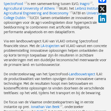
SpectroFood
is een samenwerking tussen ILVO,
Inagro
,
X
Agricultural University of
Athens
(AUA), het
Leibniz Institute for
Agricultural Engineering and
Bioeconomy
(ATB) en
University
Li
College
Dublin
(UCD). Samen ontwikkelen ze innovatieve
oplossingen voor de agri-voedingsketen door hyperspectrale
beeldvorming te combineren met artificiële intelligentie,
performante analysetools en een dataplatform.
Via een landbouwtraject (LA) van VLAIO ontving Spectrofood
financiële steun. Met de
LA-trajecten
wil VLAIO vanuit een concrete
probleemstelling innovatieve oplossingen helpen ontwikkelen die
op korte termijn toepasbaar zijn én resulteren in zichtbare
veranderingen met een duidelijke (economische) meerwaarde voor
de primaire land- en tuinbouwsector.
De onderzoeksvraag van het SpectroFood-
Landbouwtraject
(LA):
de productkwaliteit van teelten opvolgen door innovatieve camera
technologie. Met de resultaten hoopt men betrouwbare en
kostenefficiënte oplossingen te vinden doorheen de verschillende
teeltfases: op het veld, tijdens het transport en bij de bewaring.
De focus van de Vlaamse onderzoekspartners lag in eerste
instantie op prei.
Jonathan Van
Beek
, onderzoeker