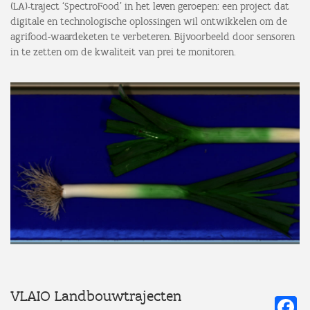
(LA)-traject ‘SpectroFood’ in het leven geroepen: een project dat
digitale en technologische oplossingen wil ontwikkelen om de
agrifood-waardeketen te verbeteren. Bijvoorbeeld door sensoren
in te zetten om de kwaliteit van prei te monitoren.
VLAIO Landbouwtrajecten
Fa