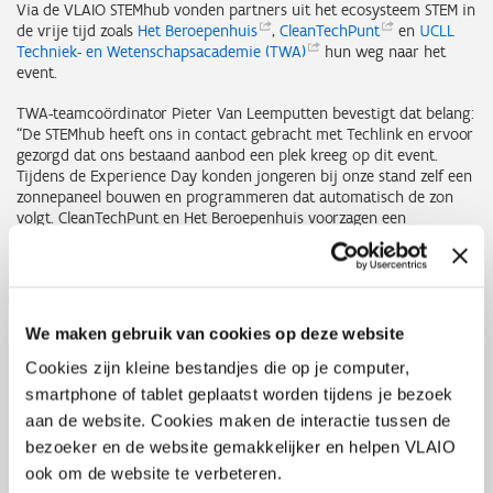
Via de VLAIO STEMhub vonden partners uit het ecosysteem STEM in
de vrije tijd zoals
Het
Beroepenhuis
,
CleanTechPunt
en
UCLL
Techniek- en Wetenschapsacademie
(TWA)
hun weg naar het
event.
TWA-teamcoördinator Pieter Van Leemputten bevestigt dat belang:
“De STEMhub heeft ons in contact gebracht met Techlink en ervoor
gezorgd dat ons bestaand aanbod een plek kreeg op dit event.
Tijdens de Experience Day konden jongeren bij onze stand zelf een
zonnepaneel bouwen en programmeren dat automatisch de zon
volgt. CleanTechPunt en Het Beroepenhuis voorzagen een
complementair aanbod via een mobiel onderzoekslaboratorium
voor groene energie en interactieve zonne-energie installatie.
Jongeren waren niet louter toeschouwer, maar deelnemer. Die
hands-on ervaring maakt een wereld van verschil. Dankzij de
STEMhub kwamen vraag en aanbod hier naadloos samen.”
We maken gebruik van cookies op deze website
Waarde voor bedrijven én STEM-organisaties
Cookies zijn kleine bestandjes die op je computer,
smartphone of tablet geplaatst worden tijdens je bezoek
Voor bedrijven betekende deelname aan de Install Tomorrow
aan de website. Cookies maken de interactie tussen de
Experience Day veel meer dan louter zichtbaarheid. Ze konden hun
bezoeker en de website gemakkelijker en helpen VLAIO
sector op een positieve manier presenteren, rechtstreeks inspelen
ook om de website te verbeteren.
op de vragen van jongeren en toekomstige werknemers inspireren.