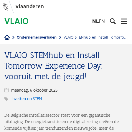
Vlaanderen
Overslaan
en
NL
EN
naar
de
Ondernemersverhalen
VLAIO STEMhub en Install Tomorrow Experience Day: vooruit met de jeugd!
inhoud
Kruimelpad
gaan
VLAIO STEMhub en Install
Tomorrow Experience Day:
vooruit met de jeugd!
maandag, 6 oktober 2025
Inzetten op STEM
De Belgische installatiesector staat voor een gigantische
uitdaging. De energietransitie en de digitalisering creëren de
komende vijftien jaar tienduizenden nieuwe jobs, maar de