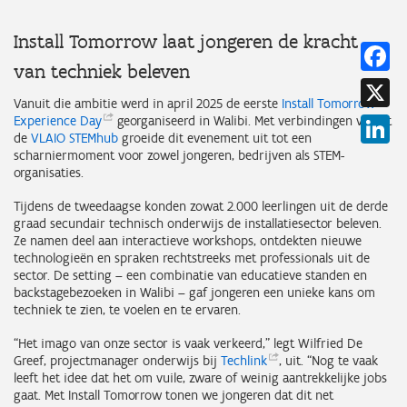
Install Tomorrow laat jongeren de kracht
Fa
van techniek beleven
X
Vanuit die ambitie werd in april 2025 de eerste
Install Tomorrow
Experience
Day
georganiseerd in Walibi. Met verbindingen vanuit
Li
de
VLAIO STEMhub
groeide dit evenement uit tot een
scharniermoment voor zowel jongeren, bedrijven als STEM-
organisaties.
Tijdens de tweedaagse konden zowat 2.000 leerlingen uit de derde
graad secundair technisch onderwijs de installatiesector beleven.
Ze namen deel aan interactieve workshops, ontdekten nieuwe
technologieën en spraken rechtstreeks met professionals uit de
sector. De setting – een combinatie van educatieve standen en
backstagebezoeken in Walibi – gaf jongeren een unieke kans om
techniek te zien, te voelen en te ervaren.
“Het imago van onze sector is vaak verkeerd,” legt Wilfried De
Greef, projectmanager onderwijs bij
Techlink
, uit. “Nog te vaak
leeft het idee dat het om vuile, zware of weinig aantrekkelijke jobs
gaat. Met Install Tomorrow tonen we jongeren dat dit net