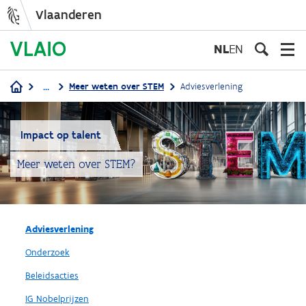
Vlaanderen
Overslaan
en
NL
EN
naar
de
...
Meer weten over STEM
Adviesverlening
inhoud
Kruimelpad
gaan
Impact op talent
Meer weten over STEM?
Adviesverlening
Onderzoek
Beleidsacties
IG Nobelprijzen