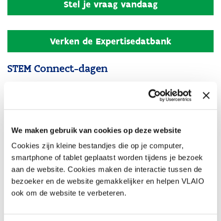
Stel je vraag vandaag
Verken de Expertisedatbank
STEM Connect-dagen
Op regelmatige basis organiseert VLAIO (online) STEM-Connect-
dagen. Tijdens een gesprek van 30 à 45 minuten krijg je persoonlijk
advies van VLAIO-adviseurs of STEM-experten. Wil jij STEM-talent
mee versterken? Ga in gesprek met partners en verken ideeën.
We maken gebruik van cookies op deze website
Cookies zijn kleine bestandjes die op je computer,
smartphone of tablet geplaatst worden tijdens je bezoek
aan de website. Cookies maken de interactie tussen de
bezoeker en de website gemakkelijker en helpen VLAIO
ook om de website te verbeteren.