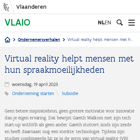
Vlaanderen
Overslaan
en
NL
EN
naar
de
Ondernemersverhalen
Virtual reality helpt mensen met hun spraakmoeilijkheden
inhoud
Kruimelpad
gaan
Virtual reality helpt mensen met
hun spraakmoeilijkheden
woensdag, 19 april 2023
Onderneming starten
Subsidie
Geen betere inspiratiebron, geen grotere motivatie voor innovatie
dan je eigen ervaring. Dat bewijst Gareth Walkom met zijn tech
start-up withVR als geen ander. Gareth stottert sinds zijn zesde
en heeft daarnaast nog een sterkte: technologie. Tijdens zijn
studies combineerde hij ze in de vorm van virtual reality (VR)