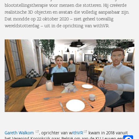
blootstellingstherapie voor mensen die stotteren. Hij creëerde
realistische 3D objecten en avatars die volledig aanpasbaar zijn.
Dat mondde op 22 oktober 2020 – niet geheel toevallig
wereldstotterdag – uit in de oprichting van withVR.
Gareth
Walkom
, oprichter van w
ithVR
kwam in 2018 vanuit
Fa
het Verenigd Koninkrijk naar België om aan de KU Leuven een