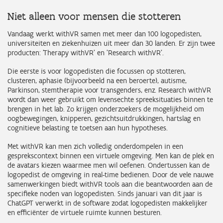
Niet alleen voor mensen die stotteren
Vandaag werkt withVR samen met meer dan 100 logopedisten,
universiteiten en ziekenhuizen uit meer dan 30 landen. Er zijn twee
producten: 'Therapy withVR' en 'Research withVR'.
Die eerste is voor logopedisten die focussen op stotteren,
clusteren, aphasie (bijvoorbeeld na een beroerte), autisme,
Parkinson, stemtherapie voor transgenders, enz. Research withVR
wordt dan weer gebruikt om levensechte spreeksituaties binnen te
brengen in het lab. Zo krijgen onderzoekers de mogelijkheid om
oogbewegingen, knipperen, gezichtsuitdrukkingen, hartslag en
cognitieve belasting te toetsen aan hun hypotheses.
Met withVR kan men zich volledig onderdompelen in een
gesprekscontext binnen een virtuele omgeving. Men kan de plek en
de avatars kiezen waarmee men wil oefenen. Ondertussen kan de
logopedist de omgeving in real-time bedienen. Door de vele nauwe
samenwerkingen biedt withVR tools aan die beantwoorden aan de
specifieke noden van logopedisten. Sinds januari van dit jaar is
ChatGPT verwerkt in de software zodat logopedisten makkelijker
en efficiënter de virtuele ruimte kunnen besturen.