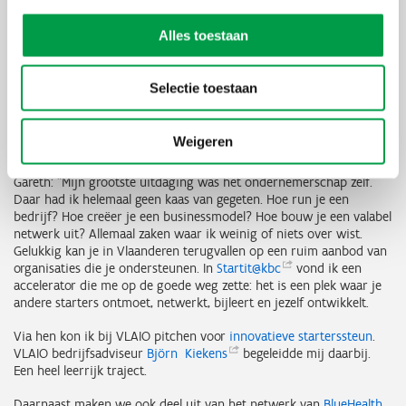
Alles toestaan
Selectie toestaan
Weigeren
Van onderzoek naar ondernemerschap
Gareth: “Mijn grootste uitdaging was het ondernemerschap zelf.
Daar had ik helemaal geen kaas van gegeten. Hoe run je een
bedrijf? Hoe creëer je een businessmodel? Hoe bouw je een valabel
netwerk uit? Allemaal zaken waar ik weinig of niets over wist.
Gelukkig kan je in Vlaanderen terugvallen op een ruim aanbod van
organisaties die je ondersteunen. In
Startit@kbc
vond ik een
accelerator die me op de goede weg zette: het is een plek waar je
andere starters ontmoet, netwerkt, bijleert en jezelf ontwikkelt.
Via hen kon ik bij VLAIO pitchen voor
innovatieve starterssteun
.
VLAIO bedrijfsadviseur
Björn
Kiekens
begeleidde mij daarbij.
Een heel leerrijk traject.
Daarnaast maken we ook deel uit van het netwerk van
BlueHealth