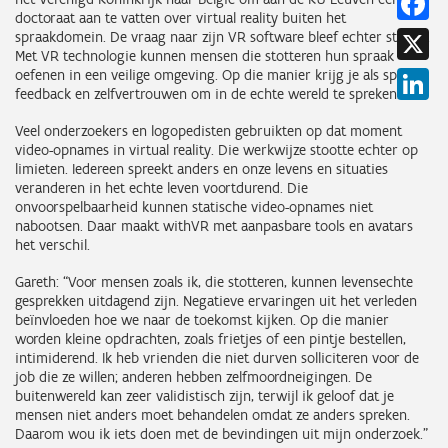
doctoraat aan te vatten over virtual reality buiten het
X
spraakdomein. De vraag naar zijn VR software bleef echter stijgen.
Met VR technologie kunnen mensen die stotteren hun spraak
oefenen in een veilige omgeving. Op die manier krijg je als spreker
Li
feedback en zelfvertrouwen om in de echte wereld te spreken.
Veel onderzoekers en logopedisten gebruikten op dat moment
video-opnames in virtual reality. Die werkwijze stootte echter op
limieten. Iedereen spreekt anders en onze levens en situaties
veranderen in het echte leven voortdurend. Die
onvoorspelbaarheid kunnen statische video-opnames niet
nabootsen. Daar maakt withVR met aanpasbare tools en avatars
het verschil.
Gareth: “Voor mensen zoals ik, die stotteren, kunnen levensechte
gesprekken uitdagend zijn. Negatieve ervaringen uit het verleden
beïnvloeden hoe we naar de toekomst kijken. Op die manier
worden kleine opdrachten, zoals frietjes of een pintje bestellen,
intimiderend. Ik heb vrienden die niet durven solliciteren voor de
job die ze willen; anderen hebben zelfmoordneigingen. De
buitenwereld kan zeer validistisch zijn, terwijl ik geloof dat je
mensen niet anders moet behandelen omdat ze anders spreken.
Daarom wou ik iets doen met de bevindingen uit mijn onderzoek.”