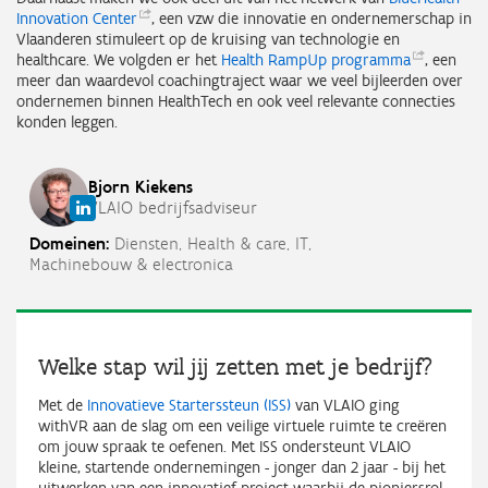
Innovation
Center
, een vzw die innovatie en ondernemerschap in
Vlaanderen stimuleert op de kruising van technologie en
healthcare. We volgden er het
Health RampUp
programma
, een
meer dan waardevol coachingtraject waar we veel bijleerden over
ondernemen binnen HealthTech en ook veel relevante connecties
konden leggen.
Bjorn
Kiekens
VLAIO bedrijfsadviseur
Domeinen:
Diensten,
Health & care,
IT,
Machinebouw & electronica
Welke stap wil jij zetten met je bedrijf?
Met de
Innovatieve Starterssteun (ISS)
van VLAIO ging
withVR aan de slag om een veilige virtuele ruimte te creëren
om jouw spraak te oefenen. Met ISS ondersteunt VLAIO
kleine, startende ondernemingen - jonger dan 2 jaar - bij het
uitwerken van een innovatief project waarbij de pioniersrol