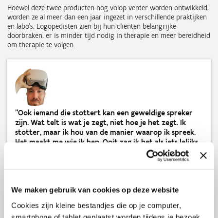
Hoewel deze twee producten nog volop verder worden ontwikkeld,
worden ze al meer dan een jaar ingezet in verschillende praktijken
en labo’s. Logopedisten zien bij hun cliënten belangrijke
doorbraken, er is minder tijd nodig in therapie en meer bereidheid
om therapie te volgen.
"Ook iemand die stottert kan een geweldige spreker
zijn. Wat telt is wat je zegt, niet hoe je het zegt. Ik
stotter, maar ik hou van de manier waarop ik spreek.
Het maakt me wie ik ben. Ooit zag ik het als iets lelijks,
nu wil ik mijn ervaring gebruiken om anderen te
helpen.”
-
Gareth Walkom
We maken gebruik van cookies op deze website
,
Cookies zijn kleine bestandjes die op je computer,
Oprichter van withVR
smartphone of tablet geplaatst worden tijdens je bezoek