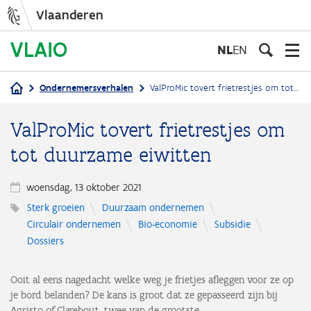
Vlaanderen
Overslaan
en
NL
EN
naar
de
Ondernemersverhalen
ValProMic tovert frietrestjes om tot duurzame eiwitten
inhoud
Kruimelpad
gaan
ValProMic tovert frietrestjes om
tot duurzame eiwitten
woensdag, 13 oktober 2021
Sterk groeien
Duurzaam ondernemen
Circulair ondernemen
Bio-economie
Subsidie
Dossiers
Ooit al eens nagedacht welke weg je frietjes afleggen voor ze op
je bord belanden? De kans is groot dat ze gepasseerd zijn bij
Agristo of Clarebout, twee van de grootste