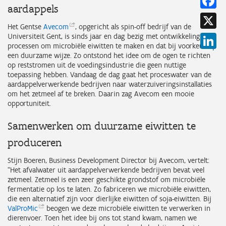
aardappels
X
Het Gentse
Avecom
, opgericht als spin-off bedrijf van de
Universiteit Gent, is sinds jaar en dag bezig met ontwikkeling van
Li
processen om microbiële eiwitten te maken en dat bij voorkeur op
een duurzame wijze. Zo ontstond het idee om de ogen te richten
op reststromen uit de voedingsindustrie die geen nuttige
toepassing hebben. Vandaag de dag gaat het proceswater van de
aardappelverwerkende bedrijven naar waterzuiveringsinstallaties
om het zetmeel af te breken. Daarin zag Avecom een mooie
opportuniteit.
Samenwerken om duurzame eiwitten te
produceren
Stijn Boeren, Business Development Director bij Avecom, vertelt:
“Het afvalwater uit aardappelverwerkende bedrijven bevat veel
zetmeel. Zetmeel is een zeer geschikte grondstof om microbiële
fermentatie op los te laten. Zo fabriceren we microbiële eiwitten,
die een alternatief zijn voor dierlijke eiwitten of soja-eiwitten. Bij
ValProMic
beogen we deze microbiële eiwitten te verwerken in
dierenvoer. Toen het idee bij ons tot stand kwam, namen we