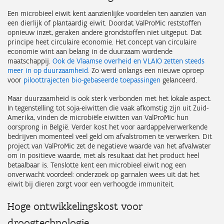
Een microbieel eiwit kent aanzienlijke voordelen ten aanzien van
een dierlijk of plantaardig eiwit. Doordat ValProMic reststoffen
opnieuw inzet, geraken andere grondstoffen niet uitgeput. Dat
principe heet circulaire economie. Het concept van circulaire
economie wint aan belang in de duurzaam wordende
maatschappij.
Ook de Vlaamse overheid en VLAIO zetten steeds
meer in op duurzaamheid
. Zo werd onlangs een nieuwe oproep
voor
piloottrajecten bio-gebaseerde toepassingen
gelanceerd.
Maar duurzaamheid is ook sterk verbonden met het lokale aspect.
In tegenstelling tot soja-eiwitten die vaak afkomstig zijn uit Zuid-
Amerika, vinden de microbiële eiwitten van ValProMic hun
oorsprong in België. Verder kost het voor aardappelverwerkende
bedrijven momenteel veel geld om afvalstromen te verwerken. Dit
project van ValProMic zet de negatieve waarde van het afvalwater
om in positieve waarde, met als resultaat dat het product heel
betaalbaar is. Tenslotte kent een microbieel eiwit nog een
onverwacht voordeel: onderzoek op garnalen wees uit dat het
eiwit bij dieren zorgt voor een verhoogde immuniteit.
Hoge ontwikkelingskost voor
droogtechnologie