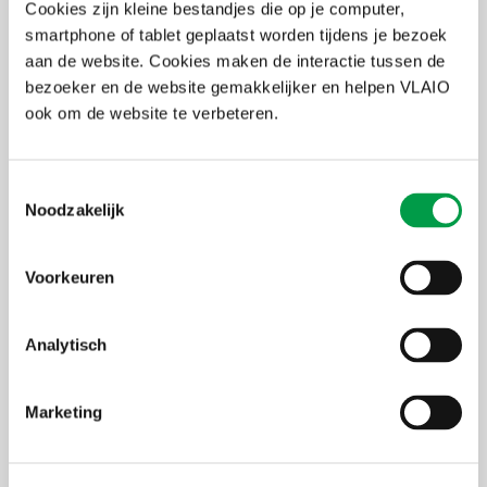
Cookies zijn kleine bestandjes die op je computer,
smartphone of tablet geplaatst worden tijdens je bezoek
© Avecom
aan de website. Cookies maken de interactie tussen de
bezoeker en de website gemakkelijker en helpen VLAIO
Innovatiesteun bij VLAIO
ook om de website te verbeteren.
Voor begeleiding en financiële steun vond Avecom de weg naar
VLAIO. Stijn: “Samen met bedrijfsadviseur
Katelijne
Strubbe
stelden we ons dossier op en bereidden we ons voor op de
Toestemmingsselectie
verdediging. We waren uitermate opgelucht toen we van
Noodzakelijk
projectadviseur
Kathleen
Goris
vernamen dat ons
ontwikkelingsproject
werd goedgekeurd! De financiële steun
zorgde ervoor dat we onze ontwikkelingskosten konden drukken."
Voorkeuren
Ook nu nog staat Avecom in nauw contact met VLAIO: "We
bekijken met hen wat de volgende stap is in de ontplooiing van
ValProMic".
Analytisch
Marketing
“De steun van VLAIO heeft ertoe geleid dat we staan