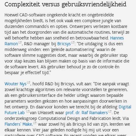
Complexiteit versus gebruiksvriendelijkheid
Hoewel CAD‑software ongekende kracht en ongebreidelde
mogelijkheden biedt, is het ook vaak een complexe jungle van
duizenden commando’s en opties. Ontwerpers verliezen kostbare
tijd aan het doorgronden van die automatische routines, terwijl ze
wél behoefte hebben aan snelheid en betrouwbaarheid.
Hannes
Ramon
, R&D manager bij
Bricsys
: “De uitdaging is dus een
middenweg vinden: een ‘geleide automatisering’ waarin de
software slimme suggesties doet, maar waarbij de gebruiker stap
voor stap keuzes kan blijven maken op basis van de informatie die
de software levert. Als gebruiker behoud je zo de controle én
bespaar je effectief tijd.”
Wouter
Nys
, hoofd R&D bij Bricsys, vult aan: “Die aanpak vraagt
zowel krachtige algoritmes om relevante voorstellen te genereren,
als een gebruikersinterface die helder uitlegt waarom bepaalde
parameters worden gekozen en hoe aanpassingen doorwerken in
het ontwerp. En daarvoor konden we terecht bij de afdeling
Digital
Future
Lab
van UHasselt waar
prof. dr. Raf
Ramakers
. De
onderzoeksgroep Computational Design and Fabrication leidt. Via
Flanders’
Make,
waar zowel hij als Bricsys lid van zijn, leerden we
elkaar kennen. Vier jaar geleden nodigde hij mij uit voor een
gastcollege over CAD-software. En recent vonden we elkaar weer