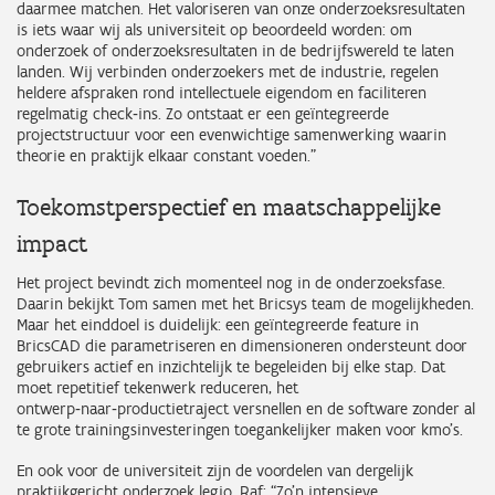
daarmee matchen. Het valoriseren van onze onderzoeksresultaten
is iets waar wij als universiteit op beoordeeld worden: om
onderzoek of onderzoeksresultaten in de bedrijfswereld te laten
landen. Wij verbinden onderzoekers met de industrie, regelen
heldere afspraken rond intellectuele eigendom en faciliteren
regelmatig check‑ins. Zo ontstaat er een geïntegreerde
projectstructuur voor een evenwichtige samenwerking waarin
theorie en praktijk elkaar constant voeden.”
Toekomstperspectief en maatschappelijke
impact
Het project bevindt zich momenteel nog in de onderzoeksfase.
Daarin bekijkt Tom samen met het Bricsys team de mogelijkheden.
Maar het einddoel is duidelijk: een geïntegreerde feature in
BricsCAD die parametriseren en dimensioneren ondersteunt door
gebruikers actief en inzichtelijk te begeleiden bij elke stap. Dat
moet repetitief tekenwerk reduceren, het
ontwerp‑naar‑productietraject versnellen en de software zonder al
te grote trainingsinvesteringen toegankelijker maken voor kmo’s.
En ook voor de universiteit zijn de voordelen van dergelijk
praktijkgericht onderzoek legio. Raf: “Zo’n intensieve