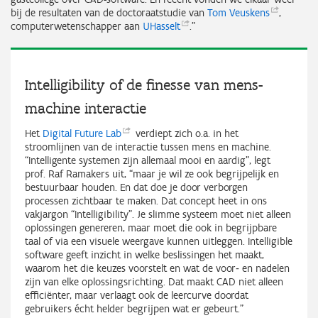
bij de resultaten van de doctoraatstudie van
Tom
Veuskens
,
computerwetenschapper aan
UHasselt
.”
Intelligibility of de finesse van mens-
machine interactie
Het
Digital Future
Lab
verdiept zich o.a. in het
stroomlijnen van de interactie tussen mens en machine.
“Intelligente systemen zijn allemaal mooi en aardig”, legt
prof. Raf Ramakers uit, “maar je wil ze ook begrijpelijk en
bestuurbaar houden. En dat doe je door verborgen
processen zichtbaar te maken. Dat concept heet in ons
vakjargon “Intelligibility”. Je slimme systeem moet niet alleen
oplossingen genereren, maar moet die ook in begrijpbare
taal of via een visuele weergave kunnen uitleggen. Intelligible
software geeft inzicht in welke beslissingen het maakt,
waarom het die keuzes voorstelt en wat de voor‑ en nadelen
zijn van elke oplossingsrichting. Dat maakt CAD niet alleen
efficiënter, maar verlaagt ook de leercurve doordat
gebruikers écht helder begrijpen wat er gebeurt.”