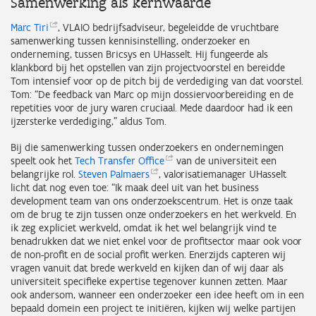
Samenwerking als kernwaarde
Marc
Tiri
, VLAIO bedrijfsadviseur, begeleidde de vruchtbare
samenwerking tussen kennisinstelling, onderzoeker en
onderneming, tussen Bricsys en UHasselt. Hij fungeerde als
klankbord bij het opstellen van zijn projectvoorstel en bereidde
Tom intensief voor op de pitch bij de verdediging van dat voorstel.
Tom: “De feedback van Marc op mijn dossiervoorbereiding en de
repetities voor de jury waren cruciaal. Mede daardoor had ik een
ijzersterke verdediging,” aldus Tom.
Bij die samenwerking tussen onderzoekers en ondernemingen
speelt ook het
Tech Transfer
Office
van de universiteit een
belangrijke rol.
Steven
Palmaers
, valorisatiemanager UHasselt
licht dat nog even toe: “Ik maak deel uit van het business
development team van ons onderzoekscentrum. Het is onze taak
om de brug te zijn tussen onze onderzoekers en het werkveld. En
ik zeg expliciet werkveld, omdat ik het wel belangrijk vind te
benadrukken dat we niet enkel voor de profitsector maar ook voor
de non-profit en de social profit werken. Enerzijds capteren wij
vragen vanuit dat brede werkveld en kijken dan of wij daar als
universiteit specifieke expertise tegenover kunnen zetten. Maar
ook andersom, wanneer een onderzoeker een idee heeft om in een
bepaald domein een project te initiëren, kijken wij welke partijen