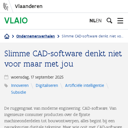
Vlaanderen
Overslaan
en
NL
EN
naar
de
Ondernemersverhalen
Slimme CAD-software denkt niet voor maar met jou
inhoud
Kruimelpad
gaan
Slimme CAD-software denkt niet
voor maar met jou
woensdag, 17 september 2025
Innoveren
Digitaliseren
Artificiële intelligentie
Subsidie
De ruggengraat van moderne engineering: CAD‑software. Van
ingenieuze consumer producten over de fijnste
machineonderdelen tot bouwontwerpen, alles begint bij een
nauwkeurige digitale tekening. Maar wie ooit met CAD-software