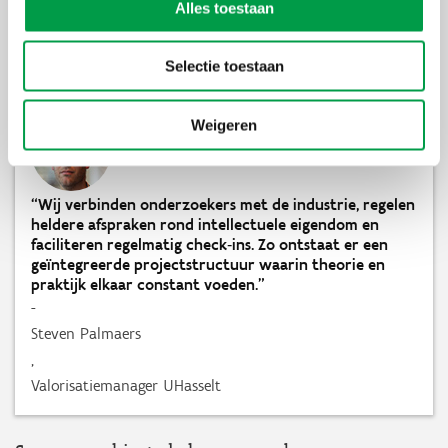
doet. Het is net iets minder de speeltuin waar je vrijuit kan
Alles toestaan
experimenteren met toffe ideeën. Maar het blijft wel fun natuurlijk
om als onderzoeker én developer je prototypes direct in BricsCAD
te integreren. Dat van twee walletjes eten, bevalt me wel.”
Selectie toestaan
Weigeren
“Wij verbinden onderzoekers met de industrie, regelen
heldere afspraken rond intellectuele eigendom en
faciliteren regelmatig check‑ins. Zo ontstaat er een
geïntegreerde projectstructuur waarin theorie en
praktijk elkaar constant voeden.”
-
Steven Palmaers
,
Valorisatiemanager UHasselt