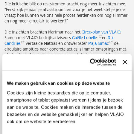
Die kritische blik op reststromen bracht nog meer inzichten mee.
“Eerst kijk je naar je afvalstroom, en voor je het weet stel je je de
vraag: hoe kunnen we ons hele proces herdenken om nog slimmer
en nog meer circulair te werken?”
Die inzichten brachten Marimar naar het
Circu-plan van VLAIO
.
Samen met VLAIO-bedrijfsadviseurs
Gaëlle
Lobelle
en
Rik
Candries
vertaalde Mattias en ontwerpster
Maja
Simac
de
circulaire ambities naar concrete acties: slimmer omspringen met
plaatmateriaal, reststromen verwerken tot nieuwe modules en een
businessmodel opzetten dat zowel voor klant als producent
rendabel is.
Verder bouwen en groeien met CAP
We maken gebruik van cookies op deze website
Met die ideeën stapte Marimar in het
Circular Ambassador
Cookies zijn kleine bestandjes die op je computer,
Progra
m (CAP) van
Vlaanderen
Circulair
. Mattias: “Daar kregen
smartphone of tablet geplaatst worden tijdens je bezoek
de eerste ideeën meer vorm, konden we ze aftoetsen bij experts en
aan de website. Cookies maken de interactie tussen de
collega-ondernemers en scherpten we onze strategie verder aan.
Na de waarom en de wat hadden we nu ook onze
hoe
en met
wie
bezoeker en de website gemakkelijker en helpen VLAIO
in beeld.”
ook om de website te verbeteren.
De volgende stap bestond erin het productieproces te