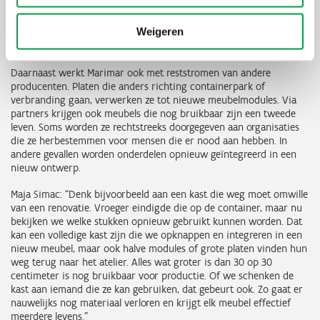
vervolgens een garderobe. De modules sluiten naadloos op elkaar
aan en zijn makkelijk te demonteren. Zo kan je een meubel blijven
Weigeren
gebruiken, ook wanneer je noden of de ruimtes waarin je het wil
gebruiken, veranderen.
Daarnaast werkt Marimar ook met reststromen van andere
producenten. Platen die anders richting containerpark of
verbranding gaan, verwerken ze tot nieuwe meubelmodules. Via
partners krijgen ook meubels die nog bruikbaar zijn een tweede
leven. Soms worden ze rechtstreeks doorgegeven aan organisaties
die ze herbestemmen voor mensen die er nood aan hebben. In
andere gevallen worden onderdelen opnieuw geïntegreerd in een
nieuw ontwerp.
Maja Simac: “Denk bijvoorbeeld aan een kast die weg moet omwille
van een renovatie. Vroeger eindigde die op de container, maar nu
bekijken we welke stukken opnieuw gebruikt kunnen worden. Dat
kan een volledige kast zijn die we opknappen en integreren in een
nieuw meubel, maar ook halve modules of grote platen vinden hun
weg terug naar het atelier. Alles wat groter is dan 30 op 30
centimeter is nog bruikbaar voor productie. Of we schenken de
kast aan iemand die ze kan gebruiken, dat gebeurt ook. Zo gaat er
nauwelijks nog materiaal verloren en krijgt elk meubel effectief
meerdere levens.”