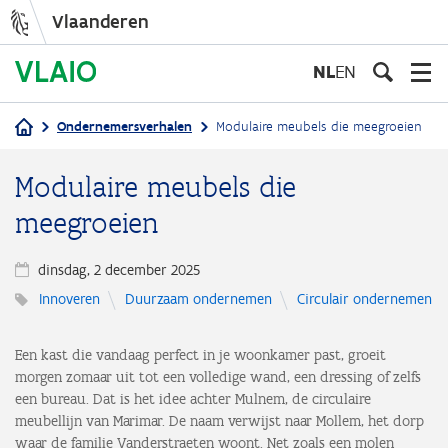
Vlaanderen
Overslaan
en
NL
EN
naar
de
Ondernemersverhalen
Modulaire meubels die meegroeien
inhoud
Kruimelpad
gaan
Modulaire meubels die
meegroeien
dinsdag, 2 december 2025
Innoveren
Duurzaam ondernemen
Circulair ondernemen
Een kast die vandaag perfect in je woonkamer past, groeit
morgen zomaar uit tot een volledige wand, een dressing of zelfs
een bureau. Dat is het idee achter Mulnem, de circulaire
meubellijn van Marimar. De naam verwijst naar Mollem, het dorp
waar de familie Vanderstraeten woont. Net zoals een molen