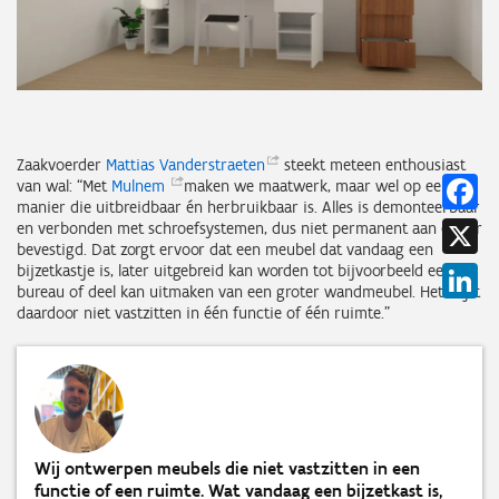
Zaakvoerder
Mattias
Vanderstraeten
steekt meteen enthousiast
Fa
van wal: “Met
Mulnem
maken we maatwerk, maar wel op een
manier die uitbreidbaar én herbruikbaar is. Alles is demonteerbaar
X
en verbonden met schroefsystemen, dus niet permanent aan elkaar
bevestigd. Dat zorgt ervoor dat een meubel dat vandaag een
bijzetkastje is, later uitgebreid kan worden tot bijvoorbeeld een
Li
bureau of deel kan uitmaken van een groter wandmeubel. Het blijft
daardoor niet vastzitten in één functie of één ruimte.”
Wij ontwerpen meubels die niet vastzitten in een
functie of een ruimte. Wat vandaag een bijzetkast is,