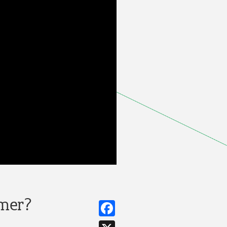
emer?
Facebook
X