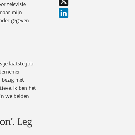
or televisie
LinkedIn
 naar mijn
ander gegeven
 je laatste job
ndernemer
r bezig met
tieve. Ik ben het
ijn we beiden
on’. Leg