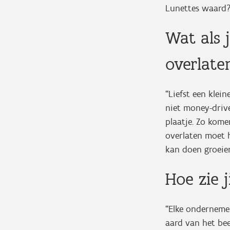
Lunettes waard? 
Wat als 
overlate
“Liefst een klein
niet money-drive
plaatje. Zo kome
overlaten moet h
kan doen groeien
Hoe zie 
“Elke ondernemer
aard van het bee