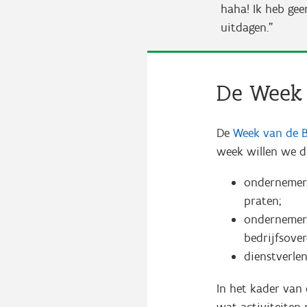
haha! Ik heb gee
uitdagen.”
De Week 
De
Week van de B
week willen we dr
ondernemers
praten;
ondernemers
bedrijfsover
dienstverle
In het kader van