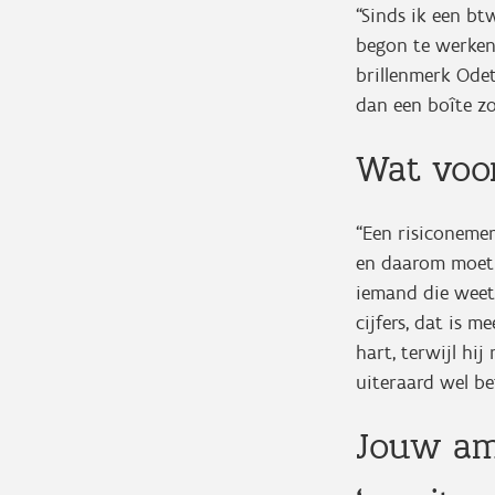
“Sinds ik een bt
begon te werken.
brillenmerk Odet
dan een boîte zo
Wat voor
“Een risiconemer
en daarom moet 
iemand die weet 
cijfers, dat is m
hart, terwijl hi
uiteraard wel bet
Jouw amb