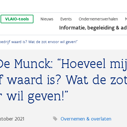
Overslaan
en
VLAIO-tools
Nieuws
Events
Ondernemersverhalen
Informatie, begeleiding & ad
naar
de
edrijf waard is? Wat de zot ervoor wil geven!”
inhoud
gaan
De Munck: “Hoeveel mi
f waard is? Wat de zo
 wil geven!”
oktober 2021
Overnemen & overlaten