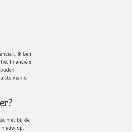
u
rancier… Ik ben
het financiële
 zouden
juiste manier
er?
st niet bij de
s nieuw op,