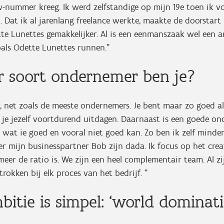
w-nummer kreeg. Ik werd zelfstandige op mijn 19e toen ik vo
 Dat ik al jarenlang freelance werkte, maakte de doorstart
te Lunettes gemakkelijker. Al is een eenmanszaak wel een 
als Odette Lunettes runnen.”
 soort ondernemer ben je?
, net zoals de meeste ondernemers. Je bent maar zo goed als
je jezelf voortdurend uitdagen. Daarnaast is een goede o
wat ie goed en vooral niet goed kan. Zo ben ik zelf minde
eer mijn businesspartner Bob zijn dada. Ik focus op het crea
j meer de ratio is. We zijn een heel complementair team. Al z
rokken bij elk proces van het bedrijf. ”
itie is simpel: ‘world dominati