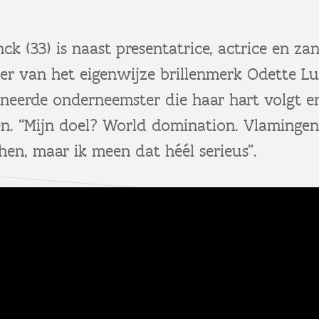
ck (33) is naast presentatrice, actrice en zan
ter van het eigenwijze brillenmerk Odette Lun
oneerde onderneemster die haar hart volgt 
men. “Mijn doel? World domination. Vlaminge
en, maar ik meen dat héél serieus”.