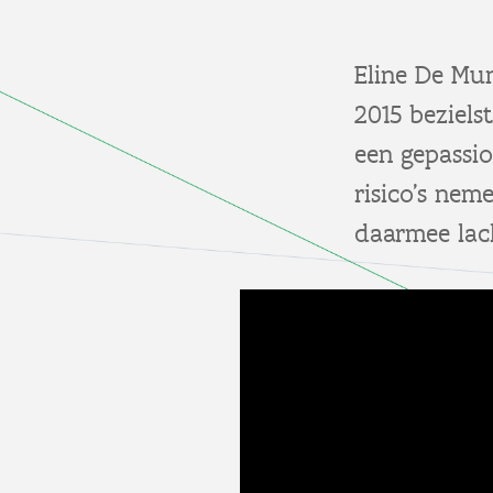
Eline De Mun
2015 beziels
een gepassi
risico’s ne
daarmee lach