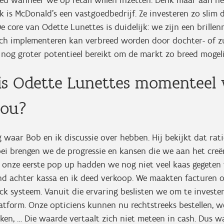
oed wanneer we op retail willen inzetten. Denk maar aan h
jk is McDonald’s een vastgoedbedrijf. Ze investeren zo slim d
e core van Odette Lunettes is duidelijk: we zijn een brille
sch implementeren kan verbreed worden door dochter- of z
nog groter potentieel bereikt om de markt zo breed mogeli
 is Odette Lunettes momenteel
jou?
g waar Bob en ik discussie over hebben. Hij bekijkt dat rati
bei brengen we de progressie en kansen die we aan het creë
ns onze eerste pop up hadden we nog niet veel kaas gegete
nd achter kassa en ik deed verkoop. We maakten facturen o
k systeem. Vanuit die ervaring beslisten we om te invester
latform. Onze opticiens kunnen nu rechtstreeks bestellen, 
ken, … Die waarde vertaalt zich niet meteen in cash. Dus w