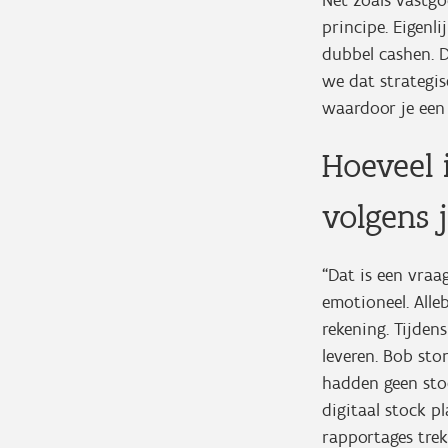
Net zoals vastg
principe. Eigenli
dubbel cashen. D
we dat strategi
waardoor je een 
Hoeveel
volgens 
“Dat is een vraa
emotioneel. Alle
rekening. Tijde
leveren. Bob sto
hadden geen stoc
digitaal stock p
rapportages trek