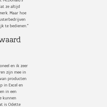
et McDonald’s
at ze altijd
nmerk. Maar hoe
usterbedrijven
jk te bedienen.”
 waard
oneel en ik zeer
ren zijn mee in
n van producten
p in Excel en
en in een
we kunnen
at is Odette