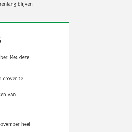
renlang blijven
5
ber. Met deze
 erover te
ten van
november heel