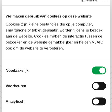
We maken gebruik van cookies op deze website
“Neem de tijd en durf hulp te vragen”
Cookies zijn kleine bestandjes die op je computer,
#WeekvandeBedrijfsoverdracht
smartphone of tablet geplaatst worden tijdens je bezoek
aan de website. Cookies maken de interactie tussen de
bezoeker en de website gemakkelijker en helpen VLAIO
ook om de website te verbeteren.
Alle ondernemersverhalen
Toestemmingsselectie
Noodzakelijk
Ontvang nieuws en
updates
Voorkeuren
Analytisch
Ontdek wat er in Vlaanderen te doen is