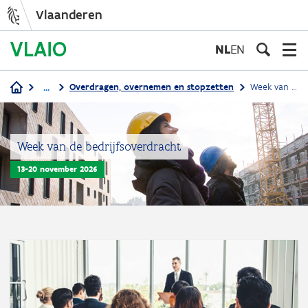
Vlaanderen
Overslaan
en
NL
EN
naar
de
...
Overdragen, overnemen en stopzetten
Week van de bedrijfsoverdracht
inhoud
Kruimelpad
gaan
Week van de bedrijfsoverdracht
13-20 november 2026