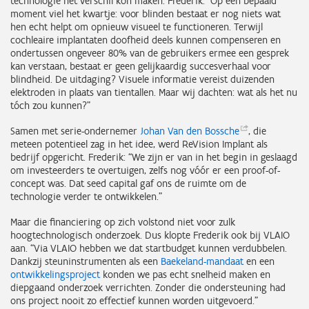
technologie het verschil kon maken. Frederik: “Op een bepaald
moment viel het kwartje: voor blinden bestaat er nog niets wat
hen echt helpt om opnieuw visueel te functioneren. Terwijl
cochleaire implantaten doofheid deels kunnen compenseren en
ondertussen ongeveer 80% van de gebruikers ermee een gesprek
kan verstaan, bestaat er geen gelijkaardig succesverhaal voor
blindheid. De uitdaging? Visuele informatie vereist duizenden
elektroden in plaats van tientallen. Maar wij dachten: wat als het nu
tóch zou kunnen?”
Samen met serie-ondernemer
Johan Van den
Bossche
, die
meteen potentieel zag in het idee, werd ReVision Implant als
bedrijf opgericht. Frederik: “We zijn er van in het begin in geslaagd
om investeerders te overtuigen, zelfs nog vóór er een proof-of-
concept was. Dat seed capital gaf ons de ruimte om de
technologie verder te ontwikkelen.”
Maar die financiering op zich volstond niet voor zulk
hoogtechnologisch onderzoek. Dus klopte Frederik ook bij VLAIO
aan. “Via VLAIO hebben we dat startbudget kunnen verdubbelen.
Dankzij steuninstrumenten als een
Baekeland-mandaat
en een
ontwikkelingsproject
konden we pas echt snelheid maken en
diepgaand onderzoek verrichten. Zonder die ondersteuning had
ons project nooit zo effectief kunnen worden uitgevoerd.”