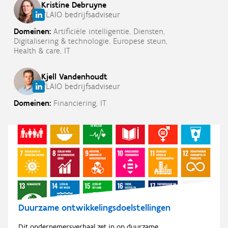
Kristine
Debruyne
VLAIO bedrijfsadviseur
Domeinen:
Artificiële intelligentie,
Diensten,
Digitalisering & technologie,
Europese steun,
Health & care,
IT
Kjell
Vandenhoudt
VLAIO bedrijfsadviseur
Domeinen:
Financiering,
IT
Duurzame ontwikkelingsdoelstellingen
Dit ondernemersverhaal zet in op duurzame