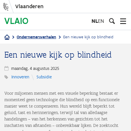
Vlaanderen
Overslaan
en
NL
EN
naar
de
Ondernemersverhalen
Een nieuwe kijk op blindheid
inhoud
Kruimelpad
gaan
Een nieuwe kijk op blindheid
maandag, 4 augustus 2025
Innoveren
Subsidie
Voor miljoenen mensen met een visuele beperking bestaat er
momenteel geen technologie die blindheid op een functionele
manier weet te compenseren. Hun wereld blijft beperkt tot
geluid, tast en herinneringen, terwijl tal van alledaagse
handelingen – van het herkennen van gezichten tot het
inschatten van afstanden – onbereikbaar lijken. De zoektocht