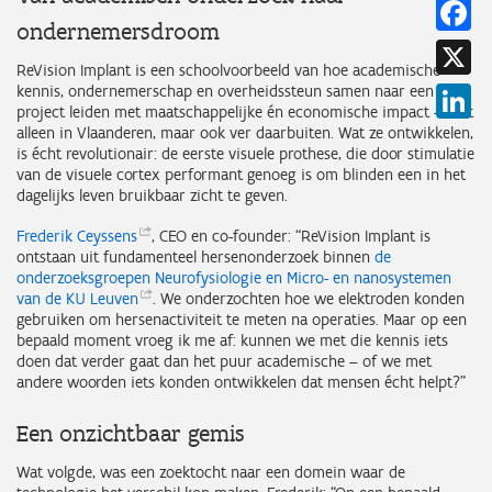
Fa
ondernemersdroom
X
ReVision Implant is een schoolvoorbeeld van hoe academische
kennis, ondernemerschap en overheidssteun samen naar een
Li
project leiden met maatschappelijke én economische impact – niet
alleen in Vlaanderen, maar ook ver daarbuiten. Wat ze ontwikkelen,
is écht revolutionair: de eerste visuele prothese, die door stimulatie
van de visuele cortex performant genoeg is om blinden een in het
dagelijks leven bruikbaar zicht te geven.
Frederik
Ceyssens
, CEO en co-founder: “ReVision Implant is
ontstaan uit fundamenteel hersenonderzoek binnen
de
onderzoeksgroepen Neurofysiologie en Micro- en nanosystemen
van de KU
Leuven
. We onderzochten hoe we elektroden konden
gebruiken om hersenactiviteit te meten na operaties. Maar op een
bepaald moment vroeg ik me af: kunnen we met die kennis iets
doen dat verder gaat dan het puur academische – of we met
andere woorden iets konden ontwikkelen dat mensen écht helpt?”
Een onzichtbaar gemis
Wat volgde, was een zoektocht naar een domein waar de