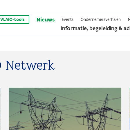
Overslaan
Nieuws
en
VLAIO-tools
Events
Ondernemersverhalen
Informatie, begeleiding & ad
naar
de
inhoud
gaan
O Netwerk