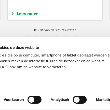
Lees meer
19 - 36
van de 925 resultaten
Vorige
Vorige
Pagina
1
Huidige
2
Pagina
3
…
Pagina
52
Volgende
Volgende
pagina
pagina
pagina
okies op deze website
djes die op je computer, smartphone of tablet geplaatst worden ti
okies maken de interactie tussen de bezoeker en de website
VLAIO ook om de website te verbeteren.
Voorkeuren
Analytisch
Marketi