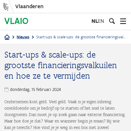
Vlaanderen
Overslaan
en
NL
EN
naar
de
Nieuws
Start-ups & scale-ups: de grootste financieringsvalkuilen en hoe ze te vermijden
inhoud
Kruimelpad
gaan
Start-ups & scale-ups: de
grootste financieringsvalkuilen
en hoe ze te vermijden
donderdag, 15 februari 2024
Ondernemen kost geld. Veel geld. Vaak is je eigen inbreng
onvoldoende om je bedrijf op te starten of het snel te laten
doorgroeien. Dan moet je op zoek gaan naar externe financiering.
Maar hoe doe je dat? Waar en wanneer begin je eraan? Bij wie
kan je terecht? Hoe vind je je weg in een bos met zoveel