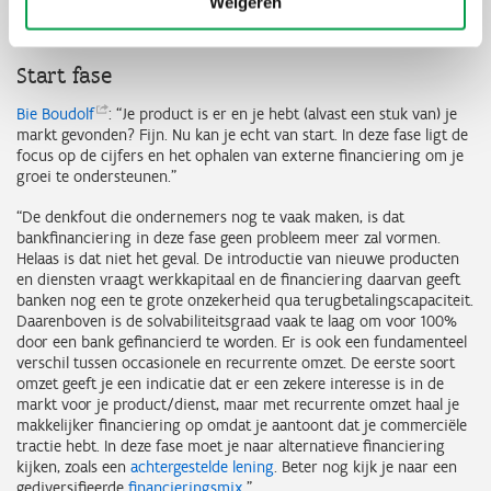
Weigeren
SpineWise
Start fase
Bie
Boudolf
: “Je product is er en je hebt (alvast een stuk van) je
markt gevonden? Fijn. Nu kan je echt van start. In deze fase ligt de
focus op de cijfers en het ophalen van externe financiering om je
groei te ondersteunen.”
“De denkfout die ondernemers nog te vaak maken, is dat
bankfinanciering in deze fase geen probleem meer zal vormen.
Helaas is dat niet het geval. De introductie van nieuwe producten
en diensten vraagt werkkapitaal en de financiering daarvan geeft
banken nog een te grote onzekerheid qua terugbetalingscapaciteit.
Daarenboven is de solvabiliteitsgraad vaak te laag om voor 100%
door een bank gefinancierd te worden. Er is ook een fundamenteel
verschil tussen occasionele en recurrente omzet. De eerste soort
omzet geeft je een indicatie dat er een zekere interesse is in de
markt voor je product/dienst, maar met recurrente omzet haal je
makkelijker financiering op omdat je aantoont dat je commerciële
tractie hebt. In deze fase moet je naar alternatieve financiering
kijken, zoals een
achtergestelde lening
. Beter nog kijk je naar een
gediversifieerde
financieringsmix
.”