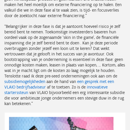
maken het heel moeilijk om externe financiering op te halen. Een
valkuil die we in deze fase al te vaak zien, is tijd- en focusverlies
door de zoektocht naar externe financiering.”
“Belangrijker in deze fase is dat je aantoont hoeveel risico je zelf
bereid bent te nemen. Toekomstige investeerders baseren hun
oordeel vaak op de zogenaamde ‘skin in the game’, de financiële
inspanning die je zelf bereid bent te doen . Kan je deze periode
overbruggen zonder jezelf een loon uit te keren? Dat wekt
vertrouwen dat je gelooft in het succes van je avontuur. Ook
bootstrapping van je onderneming is essentieel in deze fase: geen
onnodige kosten maken, leasen in plaats van kopen, … Kortom, alles
wat in je macht ligt om de kosten zo laag mogelijk te houden.
Tenslotte raad ik deze pre-seed ondernemingen ook aan om de
subsidiemogelijkheden
aan de hand van
een gesprek met een
VLAIO bedrijfsadviseur
af te toetsen. Zo is de
innovatieve
starterssteun
van VLAIO bijvoorbeeld een erg interessante subsidie
die voor ambitieuze jonge ondernemers een stevige duw in de rug
kan betekenen.”