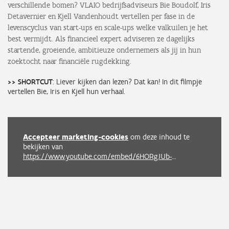
verschillende bomen? VLAIO bedrijfsadviseurs Bie Boudolf, Iris
Detavernier en Kjell Vandenhoudt vertellen per fase in de
levenscyclus van start-ups en scale-ups welke valkuilen je het
best vermijdt. Als financieel expert adviseren ze dagelijks
startende, groeiende, ambitieuze ondernemers als jij in hun
zoektocht naar financiële rugdekking.
>> SHORTCUT
: Liever kijken dan lezen? Dat kan! In dit filmpje
vertellen Bie, Iris en Kjell hun verhaal.
Accepteer marketing-cookies
om deze inhoud te
bekijken van
https://www.youtube.com/embed/6HORgJUb-v8?autoplay=0&start=0&rel=0