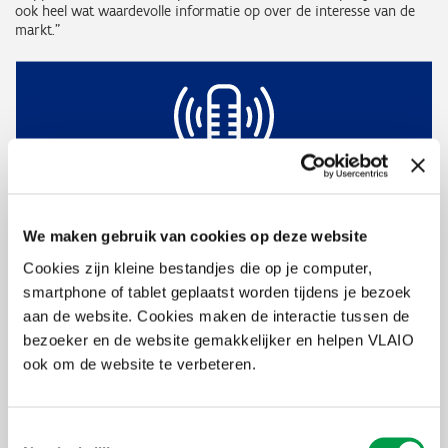
ook heel wat waardevolle informatie op over de interesse van de
markt.”
Podcast
We maken gebruik van cookies op deze website
Twee interessante boeken over dit thema zijn '50 lessen
Cookies zijn kleine bestandjes die op je computer,
voor ondernemers' van Jurgen Ingels en 'How To F*ck Up
smartphone of tablet geplaatst worden tijdens je bezoek
Your Startup' van Kim Hvidkjaer. Over beide boeken
aan de website. Cookies maken de interactie tussen de
maakten we bij VLAIO een boeiende podcast.
bezoeker en de website gemakkelijker en helpen VLAIO
Beluister ze hier
ook om de website te verbeteren.
“Bij deze stap kunnen
business angels
(‘smart money’) en/of een
Toestemmingsselectie
crowdfundingcampagne
toegevoegde waarde en financiële