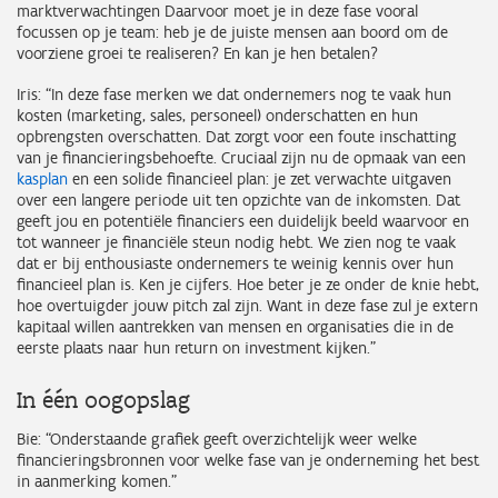
marktverwachtingen Daarvoor moet je in deze fase vooral
focussen op je team: heb je de juiste mensen aan boord om de
voorziene groei te realiseren? En kan je hen betalen?
Iris: “In deze fase merken we dat ondernemers nog te vaak hun
kosten (marketing, sales, personeel) onderschatten en hun
opbrengsten overschatten. Dat zorgt voor een foute inschatting
van je financieringsbehoefte. Cruciaal zijn nu de opmaak van een
kasplan
en een solide financieel plan: je zet verwachte uitgaven
over een langere periode uit ten opzichte van de inkomsten. Dat
geeft jou en potentiële financiers een duidelijk beeld waarvoor en
tot wanneer je financiële steun nodig hebt. We zien nog te vaak
dat er bij enthousiaste ondernemers te weinig kennis over hun
financieel plan is. Ken je cijfers. Hoe beter je ze onder de knie hebt,
hoe overtuigder jouw pitch zal zijn. Want in deze fase zul je extern
kapitaal willen aantrekken van mensen en organisaties die in de
eerste plaats naar hun return on investment kijken.”
In één oogopslag
Bie: “Onderstaande grafiek geeft overzichtelijk weer welke
financieringsbronnen voor welke fase van je onderneming het best
in aanmerking komen.”