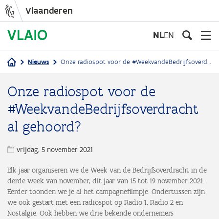
Vlaanderen
Overslaan
en
NL
EN
naar
de
Nieuws
Onze radiospot voor de #WeekvandeBedrijfsoverdracht al gehoord?
inhoud
Kruimelpad
gaan
Onze radiospot voor de
#WeekvandeBedrijfsoverdracht
al gehoord?
vrijdag, 5 november 2021
Elk jaar organiseren we de Week van de Bedrijfsoverdracht in de
derde week van november, dit jaar van 15 tot 19 november 2021.
Eerder toonden we je al het campagnefilmpje. Ondertussen zijn
we ook gestart met een radiospot op Radio 1, Radio 2 en
Nostalgie. Ook hebben we drie bekende ondernemers