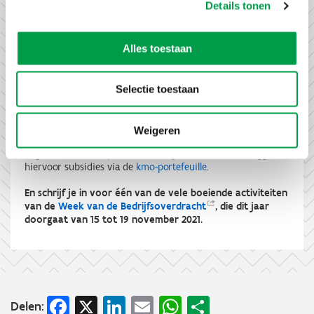
Details tonen
Alles toestaan
De Week van de Bedrijfsoverdracht 2021
Samen met onze VLAIO partners zetten we projecten op
Selectie toestaan
stapel die ondernemers ondersteunen of begeleiden bij
bedrijfsoverdracht. Neem een kijkje op onze
themapagina's
rond overnemen en overdracht
. Je kan ook een
gratis
Weigeren
infopakket
aanvragen. Laat je tijdens dit complex proces
begeleiden door
experten in bedrijfsoverdracht
en krijg
hiervoor subsidies via de
kmo-portefeuille
.
En schrijf je in voor één van de vele boeiende activiteiten
van de
Week van de
Bedrijfsoverdracht
, die dit jaar
doorgaat van 15 tot 19 november 2021.
Facebook
X
LinkedIn
Email
WhatsApp
Share
Delen: