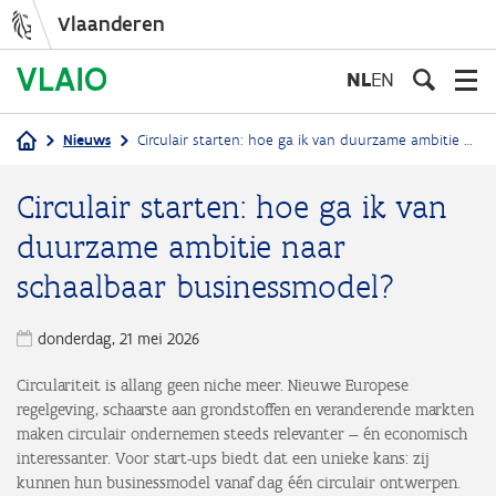
Vlaanderen
Overslaan
en
NL
EN
naar
de
Nieuws
Circulair starten: hoe ga ik van duurzame ambitie naar schaalbaar businessmodel?
inhoud
Kruimelpad
gaan
Circulair starten: hoe ga ik van
duurzame ambitie naar
schaalbaar businessmodel?
donderdag, 21 mei 2026
Circulariteit is allang geen niche meer. Nieuwe Europese
regelgeving, schaarste aan grondstoffen en veranderende markten
maken circulair ondernemen steeds relevanter — én economisch
interessanter. Voor start-ups biedt dat een unieke kans: zij
kunnen hun businessmodel vanaf dag één circulair ontwerpen.