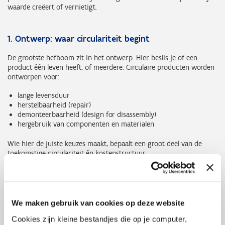
waarde creëert of vernietigt.
1. Ontwerp: waar circulariteit begint
De grootste hefboom zit in het ontwerp. Hier beslis je of een
product één leven heeft, of meerdere. Circulaire producten worden
ontworpen voor:
lange levensduur
herstelbaarheid (repair)
demonteerbaarheid (design for disassembly)
hergebruik van componenten en materialen
Wie hier de juiste keuzes maakt, bepaalt een groot deel van de
toekomstige circulariteit én kostenstructuur.
Praktijkvoorbeeld
We maken gebruik van cookies op deze website
Maison Forton
ontwikkelt tapijten die ontworpen zijn om
nooit afval te worden. Door te werken met gerecycleerde
Cookies zijn kleine bestandjes die op je computer,
materialen én producten te ontwerpen voor hergebruik en