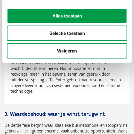
onderhouds- en herstelservices
Hier ontstaat vaak de echte businesscase, want circulariteit kan
Alles toestaan
ook ontstaan door slimmer gebruik, niet alleen door gesloten
loops.
Selectie toestaan
Praktijkvoorbeeld
Weigeren
Heau
ontwikkelt technologie die water- en energieverlies
drastisch reduceert door warmte te recupereren en
wachttijden te elimineren. Hun innovatie zit niet in
recyclage, maar in het optimaliseren van gebruik door
minder verspilling, efficiënter gebruik van resources en een
langere levensduur van systemen via onderhoud en slimme
technologie.
3. Waardebehoud: waar je winst terugwint
De derde fase begint waar klassieke businessmodellen stoppen: na
gebruik. Hier ligt een enorme, vaak onbenutte opportuniteit. Want