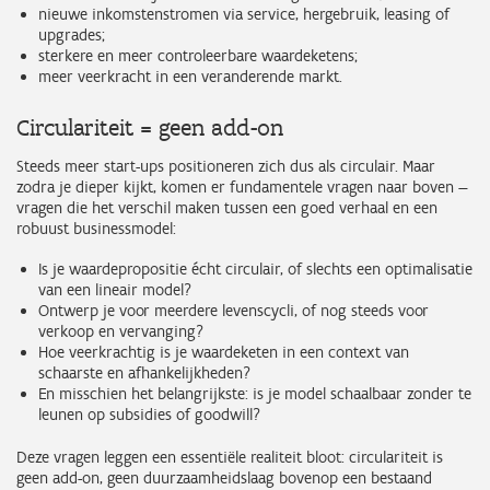
nieuwe inkomstenstromen via service, hergebruik, leasing of
upgrades;
sterkere en meer controleerbare waardeketens;
meer veerkracht in een veranderende markt.
Circulariteit = geen add-on
Steeds meer start-ups positioneren zich dus als circulair. Maar
zodra je dieper kijkt, komen er fundamentele vragen naar boven —
vragen die het verschil maken tussen een goed verhaal en een
robuust businessmodel:
Is je waardepropositie écht circulair, of slechts een optimalisatie
van een lineair model?
Ontwerp je voor meerdere levenscycli, of nog steeds voor
verkoop en vervanging?
Hoe veerkrachtig is je waardeketen in een context van
schaarste en afhankelijkheden?
En misschien het belangrijkste: is je model schaalbaar zonder te
leunen op subsidies of goodwill?
Deze vragen leggen een essentiële realiteit bloot: circulariteit is
geen add-on, geen duurzaamheidslaag bovenop een bestaand