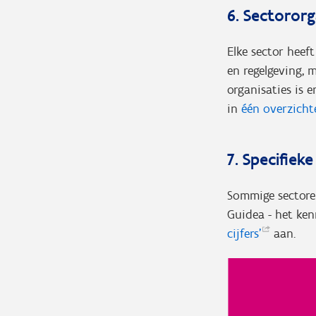
6. Sectororg
Elke sector heef
en regelgeving,
organisaties is 
in
één overzichte
7. Specifiek
Sommige sectore
Guidea - het ken
cijfers’
aan.