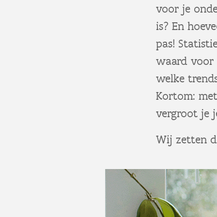
voor je ond
is? En hoeve
pas! Statist
waard voor w
welke trends
Kortom: met
vergroot je 
Wij zetten d