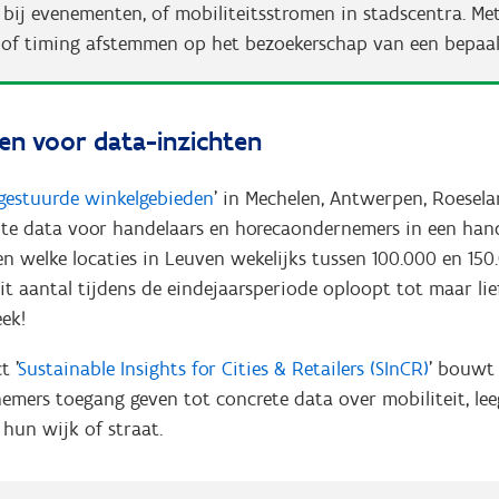
bij evenementen, of mobiliteitsstromen in stadscentra. Me
ie of timing afstemmen op het bezoekerschap van een bepaa
en voor data-inzichten
gestuurde winkelgebieden
' in Mechelen, Antwerpen, Roesel
nte data voor handelaars en horecaondernemers in een han
en welke locaties in Leuven wekelijks tussen 100.000 en 15
it aantal tijdens de eindejaarsperiode oploopt tot maar li
ek!
t '
Sustainable Insights for Cities & Retailers (SInCR)
' bouwt 
emers toegang geven tot concrete data over mobiliteit, lee
hun wijk of straat.