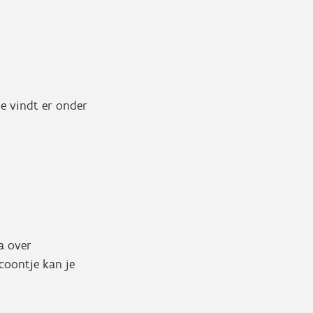
 Je vindt er onder
ta over
coontje kan je