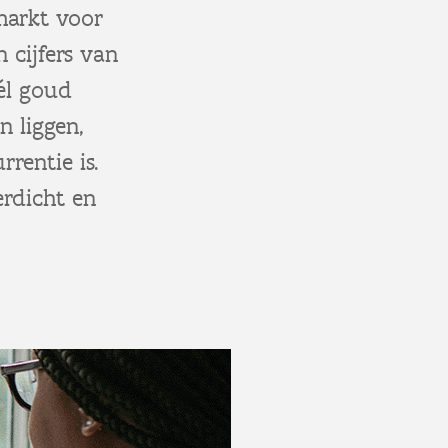
markt voor
 cijfers van
wél goud
n liggen,
rentie is.
erdicht en