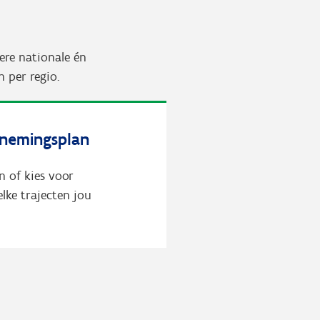
ere nationale én
n per regio.
rnemingsplan
n of kies voor
lke trajecten jou