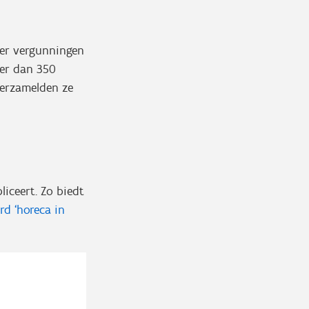
over vergunningen
eer dan 350
 verzamelden ze
iceert. Zo biedt
d ‘horeca in