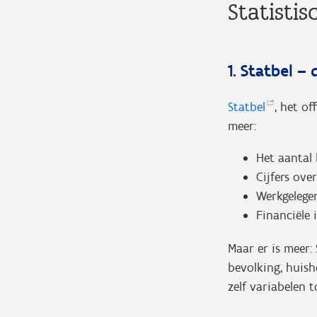
Statisti
1. Statbel –
Statbel
, het of
meer:
Het aantal 
Cijfers ove
Werkgelege
Financiële 
Maar er is meer:
bevolking, huish
zelf variabelen 