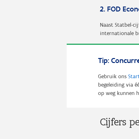
2. FOD Eco
Naast Statbel-cij
internationale b
Tip: Concurr
Gebruik ons
Sta
begeleiding via é
op weg kunnen h
Cijfers p