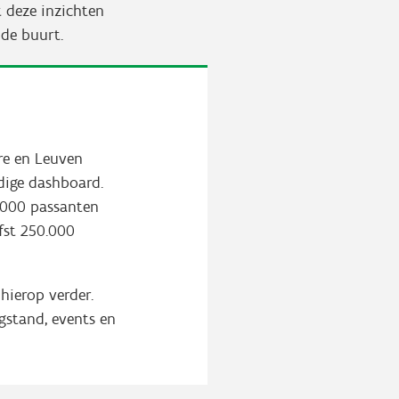
t deze inzichten
lde buurt.
are en Leuven
dige dashboard.
0.000 passanten
efst 250.000
hierop verder.
gstand, events en