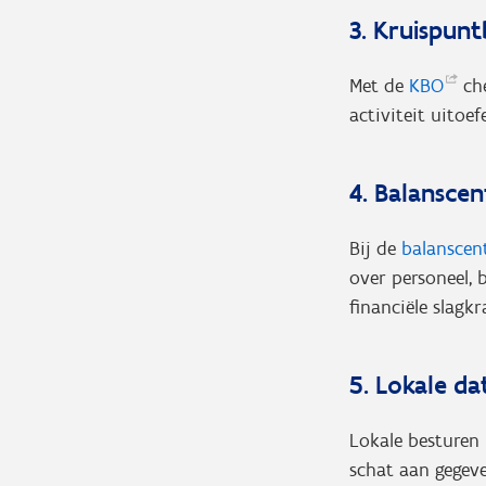
3. Kruispun
Met de
KBO
che
activiteit uitoe
4. Balanscen
Bij de
balanscen
over personeel, 
financiële slagkr
5. Lokale da
Lokale besturen
schat aan gegev