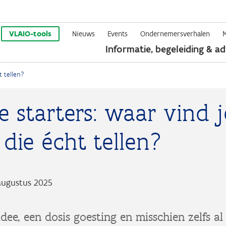
Overslaan
en
VLAIO-tools
Nieuws
Events
Ondernemersverhalen
Informatie, begeleiding & ad
naar
de
t tellen?
inhoud
gaan
 starters: waar vind 
s die écht tellen?
augustus 2025
idee, een dosis goesting en misschien zelfs a