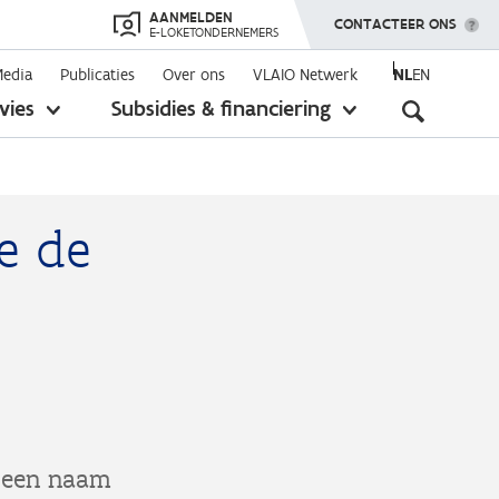
AANMELDEN
TOON MENU
CONTACTEER ONS
E-LOKETONDERNEMERS
Media
Publicaties
Over ons
VLAIO Netwerk
NL
EN
Seconda
vies
Subsidies & financiering
toon
toon
submenu
submenu
navigati
je de
l een naam